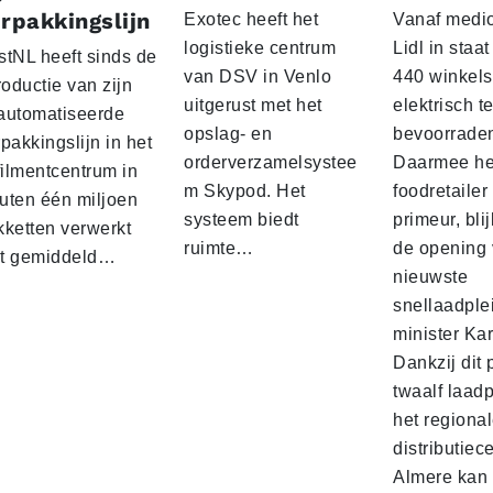
rpakkingslijn
Exotec heeft het
Vanaf medio
logistieke centrum
Lidl in staa
stNL heeft sinds de
van DSV in Venlo
440 winkels
roductie van zijn
uitgerust met het
elektrisch t
automatiseerde
opslag- en
bevoorrade
pakkingslijn in het
orderverzamelsystee
Daarmee he
filmentcentrum in
m Skypod. Het
foodretailer
uten één miljoen
systeem biedt
primeur, blij
kketten verwerkt
ruimte…
de opening 
t gemiddeld…
nieuwste
snellaadple
minister Ka
Dankzij dit 
twaalf laadp
het regiona
distributiec
Almere kan 