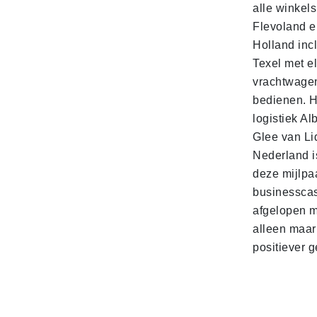
alle winkels
Flevoland e
Holland incl
Texel met e
vrachtwage
bedienen. 
logistiek Al
Glee van Li
Nederland is
deze mijlpa
businesscas
afgelopen 
alleen maar
positiever 