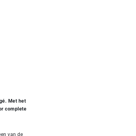
gé. Met het
oor complete
een van de