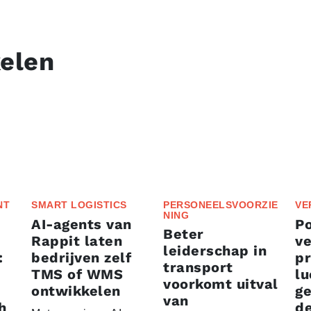
kelen
NT
SMART LOGISTICS
PERSONEELSVOORZIE
VE
NING
AI-agents van
P
Beter
Rappit laten
ve
leiderschap in
:
bedrijven zelf
p
transport
TMS of WMS
lu
voorkomt uitval
ontwikkelen
g
van
h
d