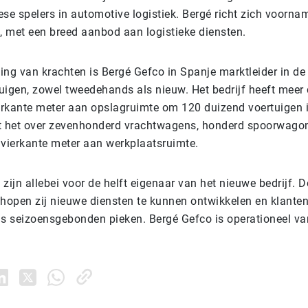
se spelers in automotive logistiek. Bergé richt zich voornam
 met een breed aanbod aan logistieke diensten.
ng van krachten is Bergé Gefco in Spanje marktleider in de 
uigen, zowel tweedehands als nieuw. Het bedrijf heeft meer
ierkante meter aan opslagruimte om 120 duizend voertuigen i
t het over zevenhonderd vrachtwagens, honderd spoorwago
 vierkante meter aan werkplaatsruimte.
zijn allebei voor de helft eigenaar van het nieuwe bedrijf. 
open zij nieuwe diensten te kunnen ontwikkelen en klanten 
ns seizoensgebonden pieken. Bergé Gefco is operationeel va