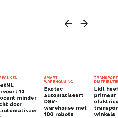
RPAKKEN
SMART
TRANSPORT
WAREHOUSING
DISTRIBUTI
ostNL
Exotec
Lidl heef
rvoert 13
automatiseert
primeur
rocent minder
DSV-
elektris
cht door
warehouse met
transpor
eautomatiseer
100 robots
winkels
e