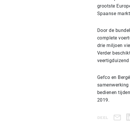
grootste Europe
Spaanse markt,
Door de bundeli
complete voert
drie miljoen v
Verder beschik
veertigduizend
Gefco en Bergé 
samenwerking h
bedienen tijde
2019.
DEEL