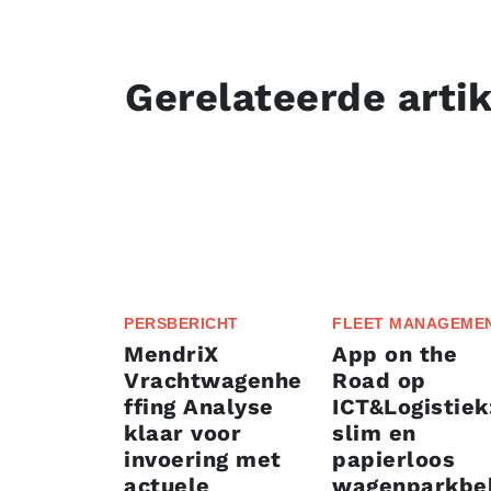
Gerelateerde arti
PERSBERICHT
FLEET MANAGEME
MendriX
App on the
Vrachtwagenhe
Road op
ffing Analyse
ICT&Logistiek
klaar voor
slim en
invoering met
papierloos
actuele
wagenparkbe