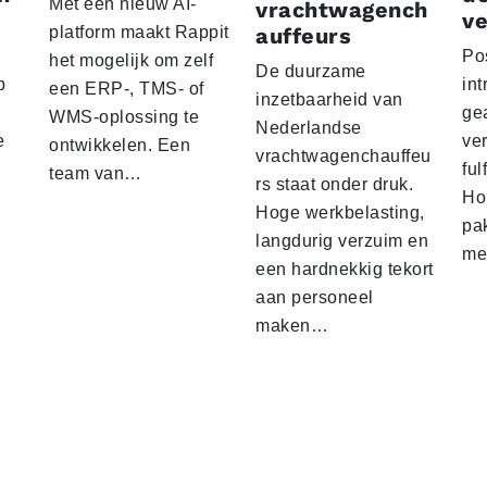
Met een nieuw AI-
vrachtwagench
ve
platform maakt Rappit
auffeurs
Po
het mogelijk om zelf
De duurzame
p
int
een ERP-, TMS- of
inzetbaarheid van
ge
WMS-oplossing te
Nederlandse
e
ver
ontwikkelen. Een
vrachtwagenchauffeu
ful
team van…
rs staat onder druk.
Ho
Hoge werkbelasting,
pa
langdurig verzuim en
me
een hardnekkig tekort
aan personeel
maken…