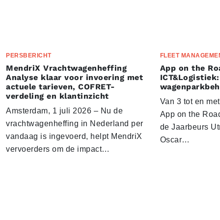
PERSBERICHT
FLEET MANAGEME
MendriX Vrachtwagenheffing
App on the Ro
Analyse klaar voor invoering met
ICT&Logistiek:
actuele tarieven, COFRET-
wagenparkbeh
verdeling en klantinzicht
Van 3 tot en me
Amsterdam, 1 juli 2026 – Nu de
App on the Road
vrachtwagenheffing in Nederland per
de Jaarbeurs Utr
vandaag is ingevoerd, helpt MendriX
Oscar…
vervoerders om de impact…