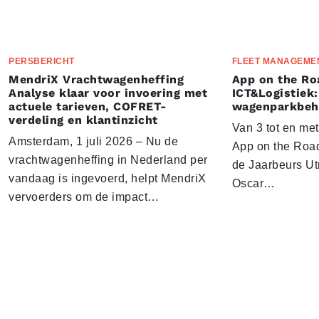
PERSBERICHT
FLEET MANAGEME
MendriX Vrachtwagenheffing
App on the Ro
Analyse klaar voor invoering met
ICT&Logistiek:
actuele tarieven, COFRET-
wagenparkbeh
verdeling en klantinzicht
Van 3 tot en me
Amsterdam, 1 juli 2026 – Nu de
App on the Road
vrachtwagenheffing in Nederland per
de Jaarbeurs Utr
vandaag is ingevoerd, helpt MendriX
Oscar…
vervoerders om de impact…