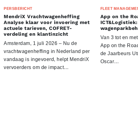
PERSBERICHT
FLEET MANAGEME
MendriX Vrachtwagenheffing
App on the Ro
Analyse klaar voor invoering met
ICT&Logistiek:
actuele tarieven, COFRET-
wagenparkbeh
verdeling en klantinzicht
Van 3 tot en me
Amsterdam, 1 juli 2026 – Nu de
App on the Road
vrachtwagenheffing in Nederland per
de Jaarbeurs Utr
vandaag is ingevoerd, helpt MendriX
Oscar…
vervoerders om de impact…