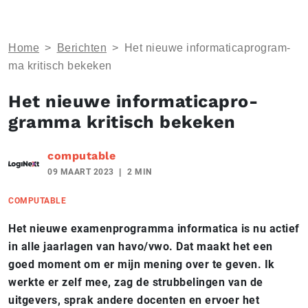
Home
>
Berichten
>
Het nieuwe in­for­ma­ti­ca­pro­gram­
ma kritisch bekeken
Het nieuwe in­for­ma­ti­ca­pro­
gram­ma kritisch bekeken
computable
09 MAART 2023
2 MIN
COMPUTABLE
Het nieuwe examenprogramma informatica is nu actief
in alle jaarlagen van havo/vwo. Dat maakt het een
goed moment om er mijn mening over te geven. Ik
werkte er zelf mee, zag de strubbelingen van de
uitgevers, sprak andere docenten en ervoer het