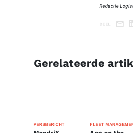
Redactie Logis
DEEL
Gerelateerde arti
PERSBERICHT
FLEET MANAGEME
MendriX
App on the