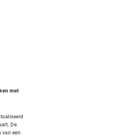
aken met
ctualiseerd
aart. De
s van een