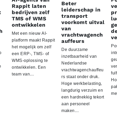
Beter
Rappit laten
ve
leiderschap in
:
bedrijven zelf
p
transport
TMS of WMS
lu
voorkomt uitval
ontwikkelen
g
van
h
d
Met een nieuw AI-
vrachtwagench
ve
platform maakt Rappit
auffeurs
Po
het mogelijk om zelf
De duurzame
p
int
een ERP-, TMS- of
inzetbaarheid van
ge
WMS-oplossing te
Nederlandse
e
ver
ontwikkelen. Een
vrachtwagenchauffeu
ful
team van…
rs staat onder druk.
Ho
Hoge werkbelasting,
pa
langdurig verzuim en
me
een hardnekkig tekort
aan personeel
maken…