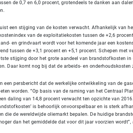
ussen de 0,7 en 6,0 procent, grotendeels te danken aan dale
n.
uist een stijging van de kosten verwacht. Afhankelijk van het
 kostenindex van de exploitatiekosten tussen de +2,6 procen
zand- en grindvaart wordt voor het komende jaar een kostens
rend tussen de +3,1 procent en +5,1 procent. Schepen met v
ste stijging door het grote aandeel van brandstofkosten in 
en. Daar komt nog bij dat de arbeids- en onderhoudskosten z
n een persbericht dat de werkelijke ontwikkeling van de gaso
eten worden. “Op basis van de raming van het Centraal Pl
een daling van 14,8 procent verwacht ten opzichte van 2016.
ndstofkosten’ is behoorlijk onvoorspelbaar en is sterk afhan
 die de wereldwijde oliemarkt bepalen. De huidige brandst
 hoger dan het gemiddelde dat voor dit jaar voorzien wordt”,