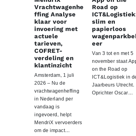
Vrachtwagenhe
Road op
ffing Analyse
ICT&Logistiek
klaar voor
slim en
invoering met
papierloos
actuele
wagenparkbe
tarieven,
eer
COFRET-
Van 3 tot en met 5
verdeling en
november staat Ap
klantinzicht
on the Road op
Amsterdam, 1 juli
ICT&Logistiek in d
2026 – Nu de
Jaarbeurs Utrecht.
vrachtwagenheffing
Oprichter Oscar…
in Nederland per
vandaag is
ingevoerd, helpt
MendriX vervoerders
om de impact…