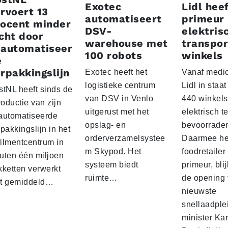
Exotec
Lidl heef
rvoert 13
automatiseert
primeur
rocent minder
DSV-
elektris
cht door
warehouse met
transpor
eautomatiseer
100 robots
winkels
e
rpakkingslijn
Exotec heeft het
Vanaf medio
logistieke centrum
Lidl in staa
stNL heeft sinds de
van DSV in Venlo
440 winkels
roductie van zijn
uitgerust met het
elektrisch t
automatiseerde
opslag- en
bevoorrade
pakkingslijn in het
orderverzamelsystee
Daarmee he
filmentcentrum in
m Skypod. Het
foodretailer
uten één miljoen
systeem biedt
primeur, blij
kketten verwerkt
ruimte…
de opening 
t gemiddeld…
nieuwste
snellaadple
minister Ka