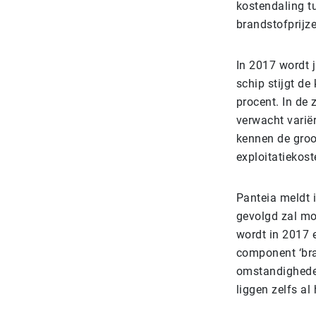
kostendaling t
brandstofprijze
In 2017 wordt j
schip stijgt de
procent. In de 
verwacht varië
kennen de groot
exploitatiekost
Panteia meldt i
gevolgd zal mo
wordt in 2017 
component ‘bra
omstandigheden
liggen zelfs al