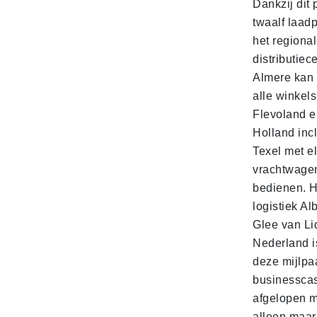
Dankzij dit 
twaalf laadp
het regiona
distributiec
Almere kan 
alle winkels
Flevoland e
Holland incl
Texel met e
vrachtwage
bedienen. 
logistiek Al
Glee van Li
Nederland is
deze mijlpa
businesscas
afgelopen 
alleen maar