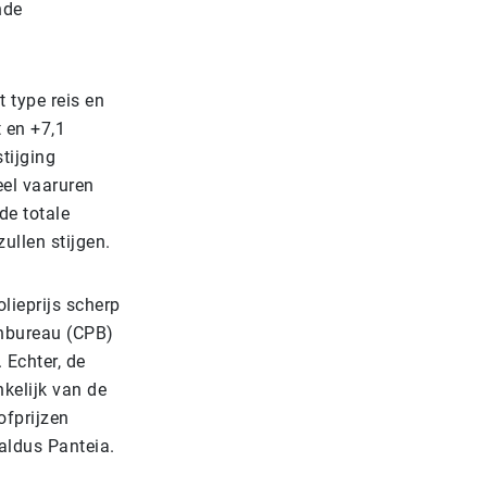
nde
 type reis en
t en +7,1
tijging
eel vaaruren
de totale
ullen stijgen.
lieprijs scherp
anbureau (CPB)
 Echter, de
kelijk van de
ofprijzen
 aldus Panteia.