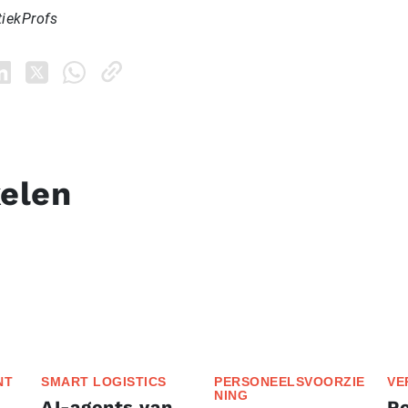
tiekProfs
kelen
NT
SMART LOGISTICS
PERSONEELSVOORZIE
VE
NING
AI-agents van
P