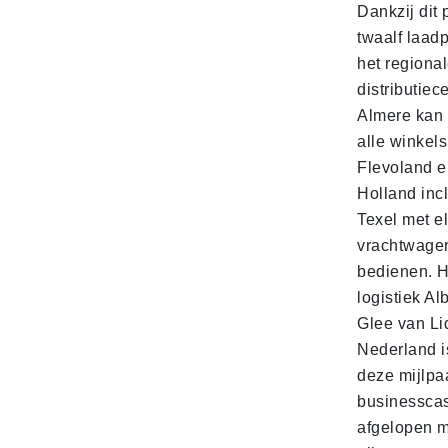
Dankzij dit 
twaalf laadp
het regiona
distributiec
Almere kan 
alle winkels
Flevoland e
Holland incl
Texel met e
vrachtwage
bedienen. 
logistiek Al
Glee van Li
Nederland is
deze mijlpa
businesscas
afgelopen 