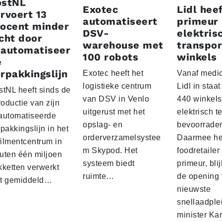
ostNL
Exotec
Lidl heef
rvoert 13
automatiseert
primeur
rocent minder
DSV-
elektris
cht door
warehouse met
transpor
eautomatiseer
100 robots
winkels
e
rpakkingslijn
Exotec heeft het
Vanaf medio
logistieke centrum
Lidl in staa
stNL heeft sinds de
van DSV in Venlo
440 winkels
roductie van zijn
uitgerust met het
elektrisch t
automatiseerde
opslag- en
bevoorrade
pakkingslijn in het
orderverzamelsystee
Daarmee he
filmentcentrum in
m Skypod. Het
foodretailer
uten één miljoen
systeem biedt
primeur, blij
kketten verwerkt
ruimte…
de opening 
t gemiddeld…
nieuwste
snellaadple
minister Ka