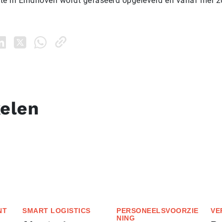
site in Eindhoven wordt gefaseerd opgeleverd en vanaf mei 2
kelen
NT
SMART LOGISTICS
PERSONEELSVOORZIE
VE
NING