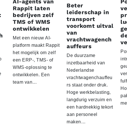
AI-agents van
P
Beter
Rappit laten
ve
leiderschap in
:
bedrijven zelf
p
transport
TMS of WMS
lu
voorkomt uitval
ontwikkelen
g
van
h
d
Met een nieuw AI-
vrachtwagench
ve
platform maakt Rappit
auffeurs
Po
het mogelijk om zelf
De duurzame
p
int
een ERP-, TMS- of
inzetbaarheid van
ge
WMS-oplossing te
Nederlandse
e
ver
ontwikkelen. Een
vrachtwagenchauffeu
ful
team van…
rs staat onder druk.
Ho
Hoge werkbelasting,
pa
langdurig verzuim en
me
een hardnekkig tekort
aan personeel
maken…