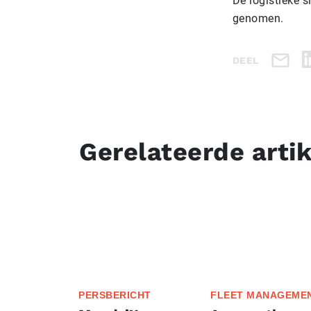
De logistieke 
genomen.
DEEL
Gerelateerde arti
PERSBERICHT
FLEET MANAGEME