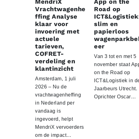
MendriX
App on the
Vrachtwagenhe
Road op
ffing Analyse
ICT&Logistiek
klaar voor
slim en
invoering met
papierloos
actuele
wagenparkbe
tarieven,
eer
COFRET-
Van 3 tot en met 5
verdeling en
november staat Ap
klantinzicht
on the Road op
Amsterdam, 1 juli
ICT&Logistiek in d
2026 – Nu de
Jaarbeurs Utrecht.
vrachtwagenheffing
Oprichter Oscar…
in Nederland per
vandaag is
ingevoerd, helpt
MendriX vervoerders
om de impact…