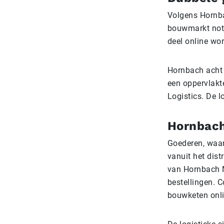
Volgens Hornba
bouwmarkt notee
deel online wo
Hornbach acht 
een oppervlakt
Logistics. De l
Hornbach
Goederen, waar
vanuit het dist
van Hornbach N
bestellingen. 
bouwketen onli