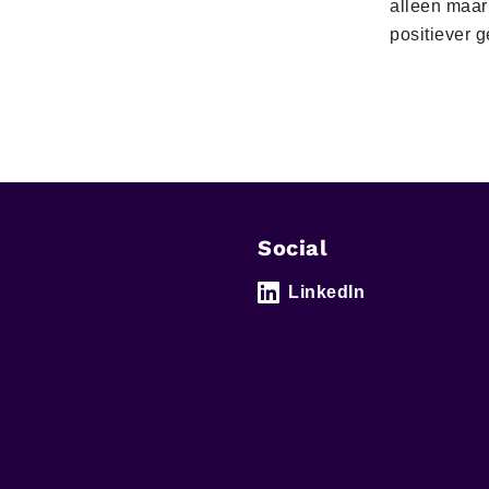
alleen maar
positiever 
Social
LinkedIn