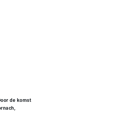
Door de komst
ornach
,