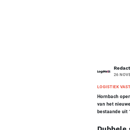
Redact
26 NOV
LOGISTIEK VAS
Hornbach open
van het nieuw
bestaande uit 
Dubbele g