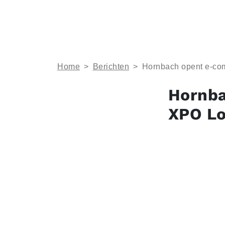
Home
>
Berichten
>
Hornbach opent e-co
Hornba
XPO Lo