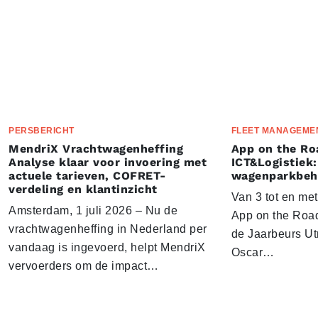
PERSBERICHT
FLEET MANAGEME
MendriX Vrachtwagenheffing
App on the Ro
Analyse klaar voor invoering met
ICT&Logistiek:
actuele tarieven, COFRET-
wagenparkbeh
verdeling en klantinzicht
Van 3 tot en me
Amsterdam, 1 juli 2026 – Nu de
App on the Road
vrachtwagenheffing in Nederland per
de Jaarbeurs Utr
vandaag is ingevoerd, helpt MendriX
Oscar…
vervoerders om de impact…