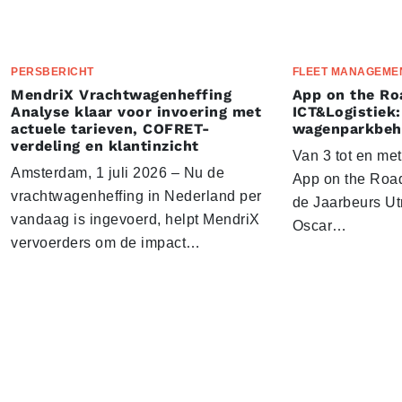
PERSBERICHT
FLEET MANAGEME
MendriX Vrachtwagenheffing
App on the Ro
Analyse klaar voor invoering met
ICT&Logistiek:
actuele tarieven, COFRET-
wagenparkbeh
verdeling en klantinzicht
Van 3 tot en me
Amsterdam, 1 juli 2026 – Nu de
App on the Road
vrachtwagenheffing in Nederland per
de Jaarbeurs Utr
vandaag is ingevoerd, helpt MendriX
Oscar…
vervoerders om de impact…