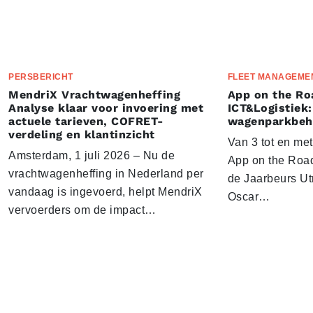
PERSBERICHT
FLEET MANAGEME
MendriX Vrachtwagenheffing
App on the Ro
Analyse klaar voor invoering met
ICT&Logistiek:
actuele tarieven, COFRET-
wagenparkbeh
verdeling en klantinzicht
Van 3 tot en me
Amsterdam, 1 juli 2026 – Nu de
App on the Road
vrachtwagenheffing in Nederland per
de Jaarbeurs Utr
vandaag is ingevoerd, helpt MendriX
Oscar…
vervoerders om de impact…