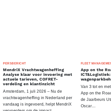
PERSBERICHT
FLEET MANAGEME
MendriX Vrachtwagenheffing
App on the Ro
Analyse klaar voor invoering met
ICT&Logistiek:
actuele tarieven, COFRET-
wagenparkbeh
verdeling en klantinzicht
Van 3 tot en me
Amsterdam, 1 juli 2026 – Nu de
App on the Road
vrachtwagenheffing in Nederland per
de Jaarbeurs Utr
vandaag is ingevoerd, helpt MendriX
Oscar…
vervoerders om de impact…