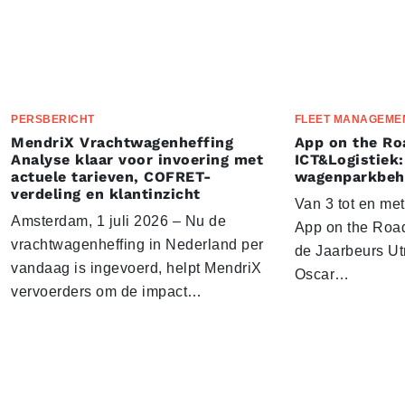
PERSBERICHT
FLEET MANAGEME
MendriX Vrachtwagenheffing
App on the Ro
Analyse klaar voor invoering met
ICT&Logistiek:
actuele tarieven, COFRET-
wagenparkbeh
verdeling en klantinzicht
Van 3 tot en me
Amsterdam, 1 juli 2026 – Nu de
App on the Road
vrachtwagenheffing in Nederland per
de Jaarbeurs Utr
vandaag is ingevoerd, helpt MendriX
Oscar…
vervoerders om de impact…