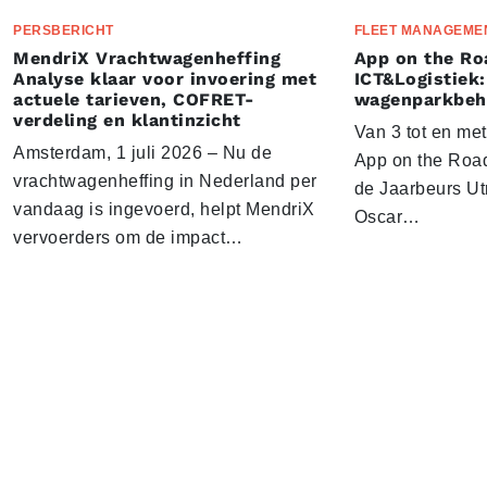
PERSBERICHT
FLEET MANAGEME
MendriX Vrachtwagenheffing
App on the Ro
Analyse klaar voor invoering met
ICT&Logistiek:
actuele tarieven, COFRET-
wagenparkbeh
verdeling en klantinzicht
Van 3 tot en me
Amsterdam, 1 juli 2026 – Nu de
App on the Road
vrachtwagenheffing in Nederland per
de Jaarbeurs Utr
vandaag is ingevoerd, helpt MendriX
Oscar…
vervoerders om de impact…