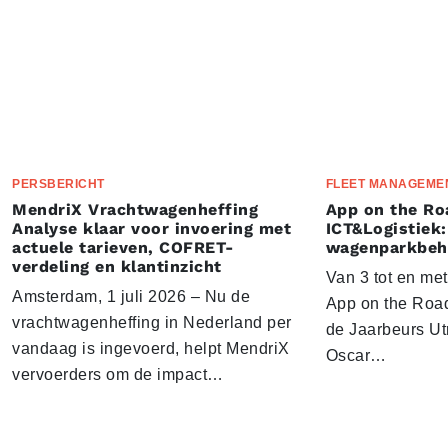
PERSBERICHT
FLEET MANAGEME
MendriX Vrachtwagenheffing
App on the Ro
Analyse klaar voor invoering met
ICT&Logistiek:
actuele tarieven, COFRET-
wagenparkbeh
verdeling en klantinzicht
Van 3 tot en me
Amsterdam, 1 juli 2026 – Nu de
App on the Road
vrachtwagenheffing in Nederland per
de Jaarbeurs Utr
vandaag is ingevoerd, helpt MendriX
Oscar…
vervoerders om de impact…