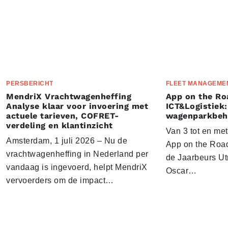
PERSBERICHT
FLEET MANAGEME
MendriX Vrachtwagenheffing
App on the Ro
Analyse klaar voor invoering met
ICT&Logistiek:
actuele tarieven, COFRET-
wagenparkbeh
verdeling en klantinzicht
Van 3 tot en me
Amsterdam, 1 juli 2026 – Nu de
App on the Road
vrachtwagenheffing in Nederland per
de Jaarbeurs Utr
vandaag is ingevoerd, helpt MendriX
Oscar…
vervoerders om de impact…