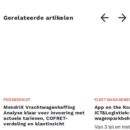
Gerelateerde artikelen
PERSBERICHT
FLEET MANAGEME
MendriX Vrachtwagenheffing
App on the Ro
Analyse klaar voor invoering met
ICT&Logistiek:
actuele tarieven, COFRET-
wagenparkbeh
verdeling en klantinzicht
Van 3 tot en me