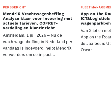
PERSBERICHT
FLEET MANAGEME
MendriX Vrachtwagenheffing
App on the Ro
Analyse klaar voor invoering met
ICT&Logistiek:
actuele tarieven, COFRET-
wagenparkbeh
verdeling en klantinzicht
Van 3 tot en me
Amsterdam, 1 juli 2026 – Nu de
App on the Road
vrachtwagenheffing in Nederland per
de Jaarbeurs Utr
vandaag is ingevoerd, helpt MendriX
Oscar…
vervoerders om de impact…