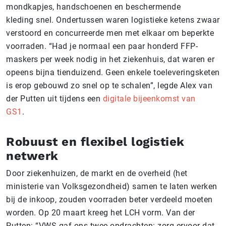
mondkapjes, handschoenen en beschermende
kleding snel. Ondertussen waren logistieke ketens zwaar
verstoord en concurreerde men met elkaar om beperkte
voorraden. “Had je normaal een paar honderd FFP-
maskers per week nodig in het ziekenhuis, dat waren er
opeens bijna tienduizend. Geen enkele toeleveringsketen
is erop gebouwd zo snel op te schalen”, legde Alex van
der Putten uit tijdens een
digitale bijeenkomst van
GS1
.
Robuust en flexibel logistiek
netwerk
Door ziekenhuizen, de markt en de overheid (het
ministerie van Volksgezondheid) samen te laten werken
bij de inkoop, zouden voorraden beter verdeeld moeten
worden. Op 20 maart kreeg het LCH vorm. Van der
Putten: “VWS gaf ons twee opdrachten: zorg ervoor dat