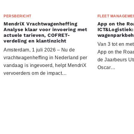
PERSBERICHT
FLEET MANAGEME
MendriX Vrachtwagenheffing
App on the Ro
Analyse klaar voor invoering met
ICT&Logistiek:
actuele tarieven, COFRET-
wagenparkbeh
verdeling en klantinzicht
Van 3 tot en me
Amsterdam, 1 juli 2026 – Nu de
App on the Road
vrachtwagenheffing in Nederland per
de Jaarbeurs Utr
vandaag is ingevoerd, helpt MendriX
Oscar…
vervoerders om de impact…