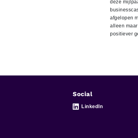
deze mijlpa
businesscas
afgelopen 
alleen maar
positiever 
Social
LinkedIn