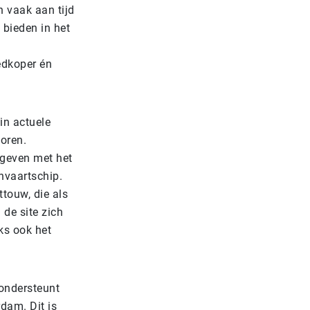
n vaak aan tijd
 bieden in het
oedkoper én
in actuele
oren.
egeven met het
envaartschip.
touw, die als
de site zich
ks ook het
 ondersteunt
dam. Dit is