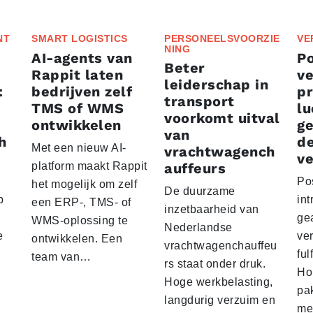
NT
SMART LOGISTICS
PERSONEELSVOORZIE
VE
NING
AI-agents van
P
Beter
Rappit laten
ve
leiderschap in
:
bedrijven zelf
p
transport
TMS of WMS
lu
voorkomt uitval
ontwikkelen
g
van
h
d
Met een nieuw AI-
vrachtwagench
ve
platform maakt Rappit
auffeurs
Po
het mogelijk om zelf
De duurzame
p
int
een ERP-, TMS- of
inzetbaarheid van
ge
WMS-oplossing te
Nederlandse
e
ver
ontwikkelen. Een
vrachtwagenchauffeu
ful
team van…
rs staat onder druk.
Ho
Hoge werkbelasting,
pa
langdurig verzuim en
me