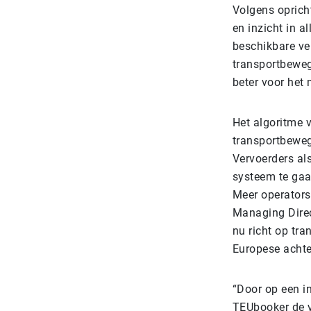
Volgens oprich
en inzicht in 
beschikbare ve
transportbewegi
beter voor het 
Het algoritme 
transportbeweg
Vervoerders al
systeem te gaan
Meer operators
Managing Direc
nu richt op tr
Europese achte
“Door op een i
TEUbooker de v