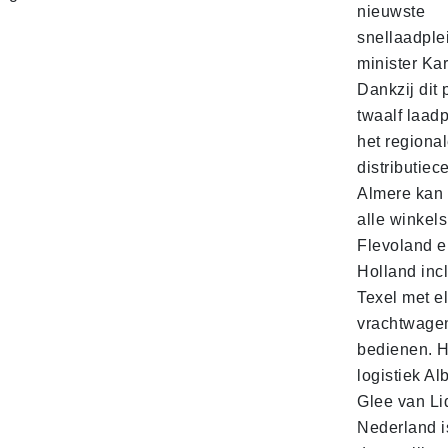
nieuwste
snellaadple
minister Ka
Dankzij dit 
twaalf laadp
het regiona
distributiec
Almere kan 
alle winkels
Flevoland e
Holland incl
Texel met e
vrachtwage
bedienen. 
logistiek Al
Glee van Li
Nederland is