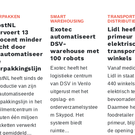
RPAKKEN
SMART
TRANSPORT
WAREHOUSING
DISTRIBUTI
ostNL
Exotec
Lidl heef
rvoert 13
automatiseert
primeur
rocent minder
DSV-
elektris
cht door
warehouse met
transpor
eautomatiseer
100 robots
winkels
e
rpakkingslijn
Exotec heeft het
Vanaf medio
logistieke centrum
Lidl in staa
stNL heeft sinds de
van DSV in Venlo
440 winkels
roductie van zijn
uitgerust met het
elektrisch t
automatiseerde
opslag- en
bevoorrade
pakkingslijn in het
orderverzamelsystee
Daarmee he
filmentcentrum in
m Skypod. Het
foodretailer
uten één miljoen
systeem biedt
primeur, blij
kketten verwerkt
ruimte…
de opening 
t gemiddeld…