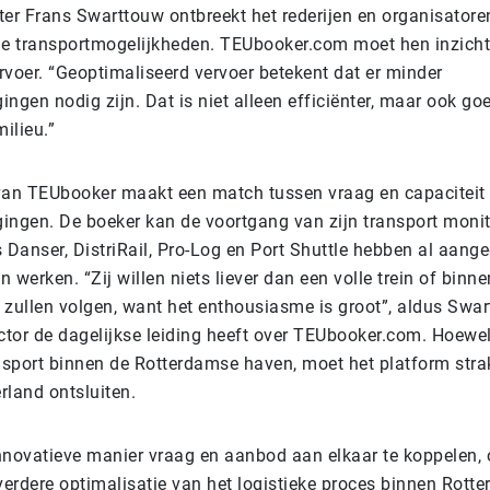
ter Frans Swarttouw ontbreekt het rederijen en organisatore
alle transportmogelijkheden. TEUbooker.com moet hen inzicht
rvoer. “Geoptimaliseerd vervoer betekent dat er minder
ngen nodig zijn. Dat is niet alleen efficiënter, maar ook g
milieu.”
van TEUbooker maakt een match tussen vraag en capaciteit 
ingen. De boeker kan de voortgang van zijn transport monit
s Danser, DistriRail, Pro-Log en Port Shuttle hebben al aang
 werken. “Zij willen niets liever dan een volle trein of binn
 zullen volgen, want het enthousiasme is groot”, aldus Swart
tor de dagelijkse leiding heeft over TEUbooker.com. Hoewel 
ansport binnen de Rotterdamse haven, moet het platform stra
rland ontsluiten.
nnovatieve manier vraag en aanbod aan elkaar te koppelen,
erdere optimalisatie van het logistieke proces binnen Rotter