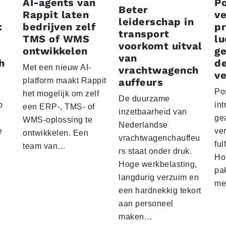
AI-agents van
P
Beter
Rappit laten
ve
leiderschap in
:
bedrijven zelf
p
transport
TMS of WMS
lu
voorkomt uitval
ontwikkelen
g
van
h
d
Met een nieuw AI-
vrachtwagench
ve
platform maakt Rappit
auffeurs
Po
het mogelijk om zelf
De duurzame
p
int
een ERP-, TMS- of
inzetbaarheid van
ge
WMS-oplossing te
Nederlandse
e
ver
ontwikkelen. Een
vrachtwagenchauffeu
ful
team van…
rs staat onder druk.
Ho
Hoge werkbelasting,
pa
langdurig verzuim en
me
een hardnekkig tekort
aan personeel
maken…