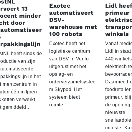
ostNL
Exotec
Lidl heef
rvoert 13
automatiseert
primeur
rocent minder
DSV-
elektris
cht door
warehouse met
transpor
eautomatiseer
100 robots
winkels
e
rpakkingslijn
Exotec heeft het
Vanaf medio
logistieke centrum
Lidl in staa
stNL heeft sinds de
van DSV in Venlo
440 winkels
roductie van zijn
uitgerust met het
elektrisch t
automatiseerde
opslag- en
bevoorrade
pakkingslijn in het
orderverzamelsystee
Daarmee he
filmentcentrum in
m Skypod. Het
foodretailer
uten één miljoen
systeem biedt
primeur, blij
kketten verwerkt
ruimte…
de opening 
t gemiddeld…
nieuwste
snellaadple
minister Ka