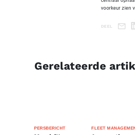
centraal ophaal
voorkeur zien 
DEEL
Gerelateerde arti
PERSBERICHT
FLEET MANAGEME