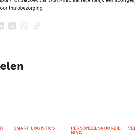
punt. Onderzoek van Abn Amro liet recentelijk een soortgeli
voor thuisbezorging.
kelen
NT
SMART LOGISTICS
PERSONEELSVOORZIE
VE
NING