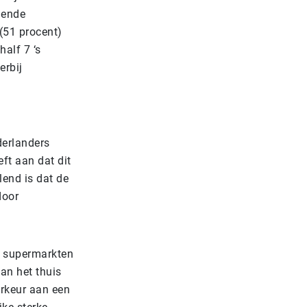
mende
(51 procent)
alf 7 ‘s
erbij
derlanders
eft aan dat dit
lend is dat de
door
in supermarkten
an het thuis
orkeur aan een