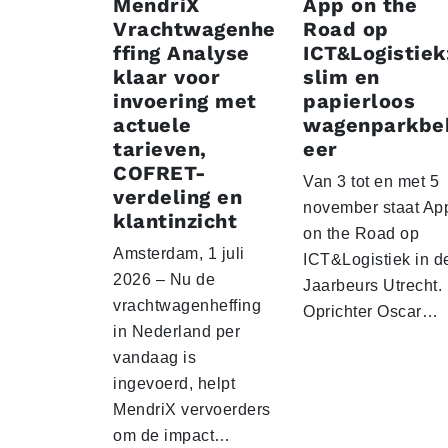
MendriX
App on the
Vrachtwagenhe
Road op
ffing Analyse
ICT&Logistiek
klaar voor
slim en
invoering met
papierloos
actuele
wagenparkbe
tarieven,
eer
COFRET-
Van 3 tot en met 5
verdeling en
november staat Ap
klantinzicht
on the Road op
Amsterdam, 1 juli
ICT&Logistiek in d
2026 – Nu de
Jaarbeurs Utrecht.
vrachtwagenheffing
Oprichter Oscar…
in Nederland per
vandaag is
ingevoerd, helpt
MendriX vervoerders
om de impact…