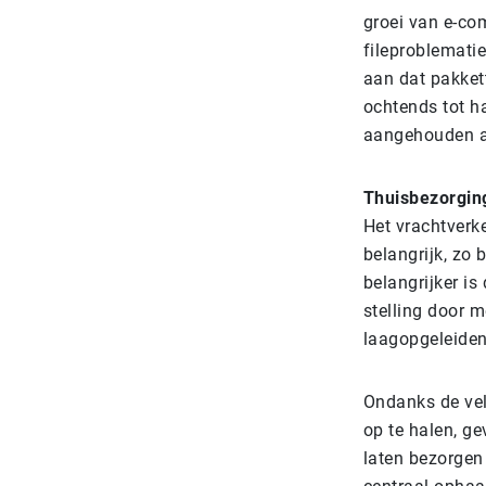
groei van e-co
fileproblemati
aan dat pakket
ochtends tot ha
aangehouden al
Thuisbezorgin
Het vrachtverk
belangrijk, zo 
belangrijker is
stelling door 
laagopgeleiden
Ondanks de vele
op te halen, g
laten bezorgen