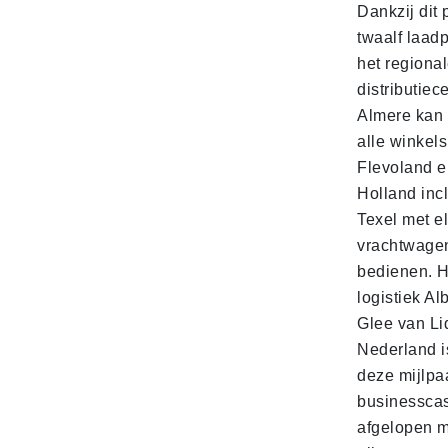
Dankzij dit 
twaalf laadp
het regiona
distributiec
Almere kan 
alle winkels
Flevoland e
Holland incl
Texel met e
vrachtwage
bedienen. 
logistiek Al
Glee van Li
Nederland is
deze mijlpa
businesscas
afgelopen 