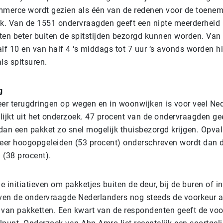
mmerce wordt gezien als één van de redenen voor de toene
ek. Van de 1551 ondervraagden geeft een nipte meerderheid 
ten beter buiten de spitstijden bezorgd kunnen worden. Van h
lf 10 en van half 4 ‘s middags tot 7 uur ‘s avonds worden hi
s spitsuren.
g
eer terugdringen op wegen en in woonwijken is voor veel Ne
blijkt uit het onderzoek. 47 procent van de ondervraagden ge
 dan een pakket zo snel mogelijk thuisbezorgd krijgen. Opval
meer hoogopgeleiden (53 procent) onderschreven wordt dan 
 (38 procent).
 initiatieven om pakketjes buiten de deur, bij de buren of 
even de ondervraagde Nederlanders nog steeds de voorkeur a
 van pakketten. Een kwart van de respondenten geeft de vo