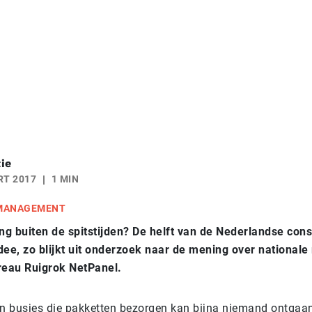
ie
RT 2017
1 MIN
 MANAGEMENT
g buiten de spitstijden? De helft van de Nederlandse con
dee, zo blijkt uit onderzoek naar de mening over nationale 
eau Ruigrok NetPanel.
 busjes die pakketten bezorgen kan bijna niemand ontgaan 