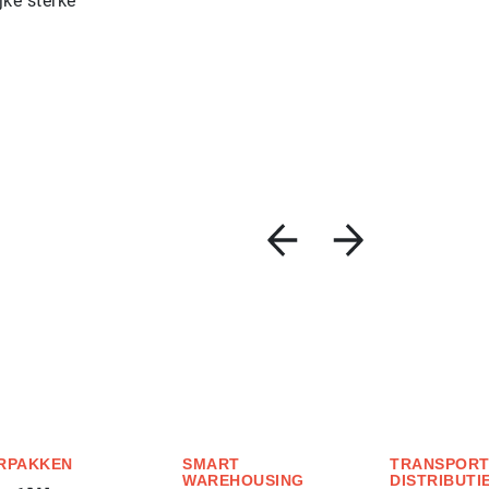
jke sterke
RPAKKEN
SMART
TRANSPORT
WAREHOUSING
DISTRIBUTI