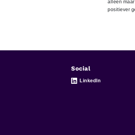
alleen maar
positiever 
Social
LinkedIn