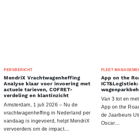
PERSBERICHT
FLEET MANAGEME
MendriX Vrachtwagenheffing
App on the Ro
Analyse klaar voor invoering met
ICT&Logistiek:
actuele tarieven, COFRET-
wagenparkbeh
verdeling en klantinzicht
Van 3 tot en me
Amsterdam, 1 juli 2026 – Nu de
App on the Road
vrachtwagenheffing in Nederland per
de Jaarbeurs Utr
vandaag is ingevoerd, helpt MendriX
Oscar…
vervoerders om de impact…