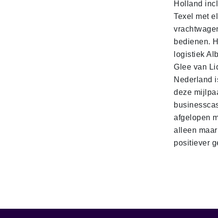
Holland incl
Texel met e
vrachtwage
bedienen. 
logistiek Al
Glee van Li
Nederland is
deze mijlpa
businesscas
afgelopen 
alleen maar
positiever 