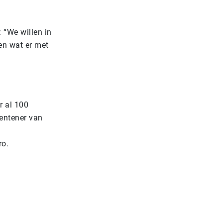
: “We willen in
en wat er met
r al 100
Fentener van
ro.