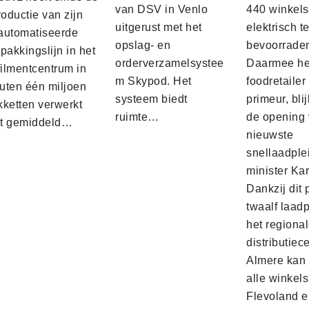
van DSV in Venlo
440 winkels
roductie van zijn
uitgerust met het
elektrisch t
automatiseerde
opslag- en
bevoorrade
pakkingslijn in het
orderverzamelsystee
Daarmee he
filmentcentrum in
m Skypod. Het
foodretailer
uten één miljoen
systeem biedt
primeur, blij
kketten verwerkt
ruimte…
de opening 
t gemiddeld…
nieuwste
snellaadple
minister Ka
Dankzij dit 
twaalf laadp
het regiona
distributiec
Almere kan 
alle winkels
Flevoland e