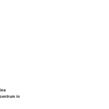
line
ecentrum in