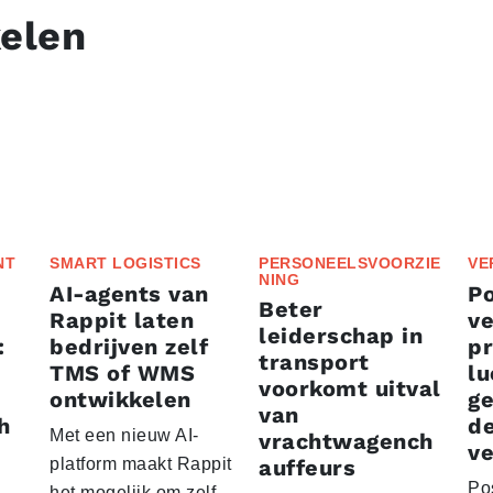
kelen
NT
SMART LOGISTICS
PERSONEELSVOORZIE
VE
NING
AI-agents van
P
Beter
Rappit laten
ve
leiderschap in
:
bedrijven zelf
p
transport
TMS of WMS
lu
voorkomt uitval
ontwikkelen
g
van
h
d
Met een nieuw AI-
vrachtwagench
ve
platform maakt Rappit
auffeurs
Po
het mogelijk om zelf