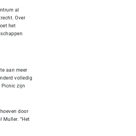
entrum al
recht. Over
moet het
odschappen
mte aan meer
nderd volledig
 Picnic zijn
j hoeven door
l Muller. “Het