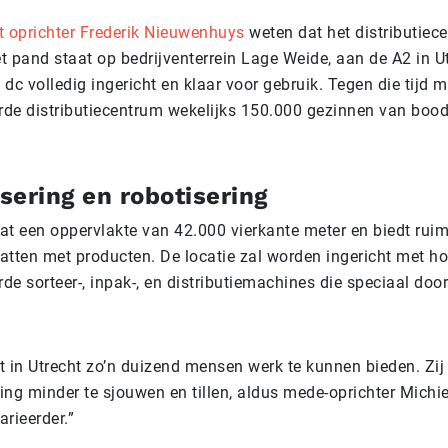
t oprichter Frederik Nieuwenhuys
weten dat het distributiec
t pand staat op bedrijventerrein Lage Weide, aan de A2 in Ut
t dc volledig ingericht en klaar voor gebruik. Tegen die tijd 
de distributiecentrum wekelijks 150.000 gezinnen van bo
sering en robotisering
at een oppervlakte van 42.000 vierkante meter en biedt rui
atten met producten. De locatie zal worden ingericht met ho
e sorteer-, inpak-, en distributiemachines die speciaal door
t in Utrecht zo’n duizend mensen werk te kunnen bieden. Zi
ng minder te sjouwen en tillen, aldus mede-oprichter Michie
arieerder.”