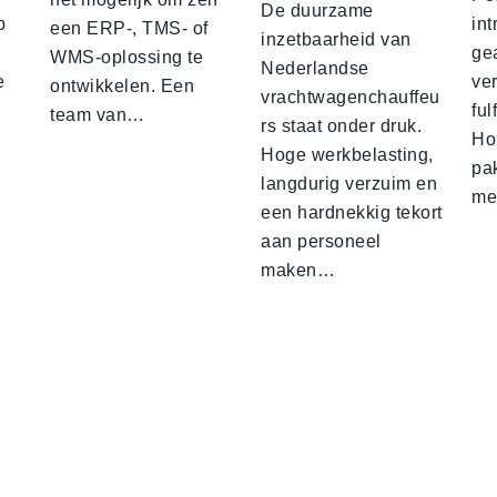
De duurzame
p
int
een ERP-, TMS- of
inzetbaarheid van
ge
WMS-oplossing te
Nederlandse
e
ver
ontwikkelen. Een
vrachtwagenchauffeu
ful
team van…
rs staat onder druk.
Ho
Hoge werkbelasting,
pa
langdurig verzuim en
me
een hardnekkig tekort
aan personeel
maken…