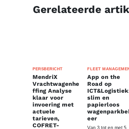
Gerelateerde arti
PERSBERICHT
FLEET MANAGEME
MendriX
App on the
Vrachtwagenhe
Road op
ffing Analyse
ICT&Logistiek
klaar voor
slim en
invoering met
papierloos
actuele
wagenparkbe
tarieven,
eer
COFRET-
Van 3 tot en met 5