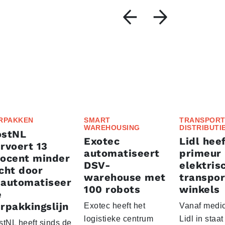
RPAKKEN
SMART
TRANSPORT
WAREHOUSING
DISTRIBUTI
ostNL
Exotec
Lidl heef
rvoert 13
automatiseert
primeur
rocent minder
DSV-
elektris
cht door
warehouse met
transpor
eautomatiseer
100 robots
winkels
e
rpakkingslijn
Exotec heeft het
Vanaf medio
logistieke centrum
Lidl in staa
stNL heeft sinds de