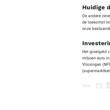
Huidige d
De andere zeven
de toekomst no
onze bestaand
Investeri
Het groeigeld v
miljoen euro in
Vlissingen (NPM
(supermarktket
DEEL