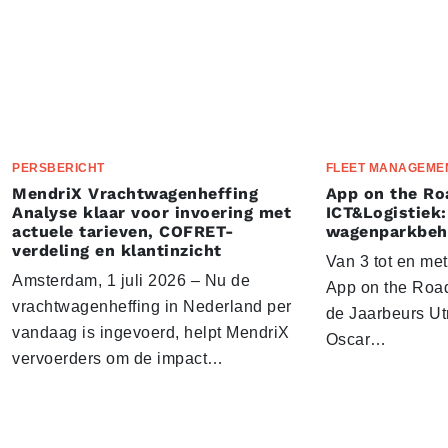
PERSBERICHT
FLEET MANAGEME
MendriX Vrachtwagenheffing
App on the Ro
Analyse klaar voor invoering met
ICT&Logistiek:
actuele tarieven, COFRET-
wagenparkbeh
verdeling en klantinzicht
Van 3 tot en me
Amsterdam, 1 juli 2026 – Nu de
App on the Road
vrachtwagenheffing in Nederland per
de Jaarbeurs Utr
vandaag is ingevoerd, helpt MendriX
Oscar…
vervoerders om de impact…