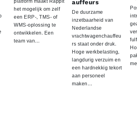
platform maakt Rappit
auffeurs
Po
het mogelijk om zelf
De duurzame
p
int
een ERP-, TMS- of
inzetbaarheid van
ge
WMS-oplossing te
Nederlandse
e
ver
ontwikkelen. Een
vrachtwagenchauffeu
ful
team van…
rs staat onder druk.
Ho
Hoge werkbelasting,
pa
langdurig verzuim en
me
een hardnekkig tekort
aan personeel
maken…