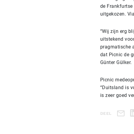
de Frankfurtse 
uitgekozen. Vi
“Wij zijn erg b
uitstekend voo
pragmatische aa
dat Picnic de g
Günter Gülker.
Picnic medeopri
“Duitsland is v
is zeer goed ve
DEEL