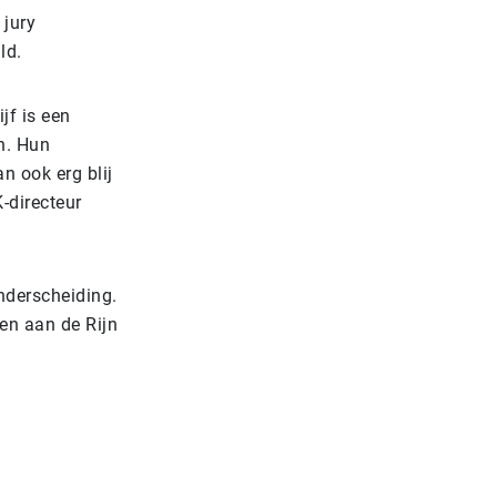
 jury
ald.
jf is een
n. Hun
n ook erg blij
-directeur
onderscheiding.
den aan de Rijn