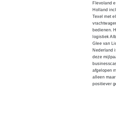
Flevoland e
Holland incl
Texel met e
vrachtwage
bedienen. 
logistiek Al
Glee van Li
Nederland is
deze mijlpa
businesscas
afgelopen 
alleen maar
positiever 