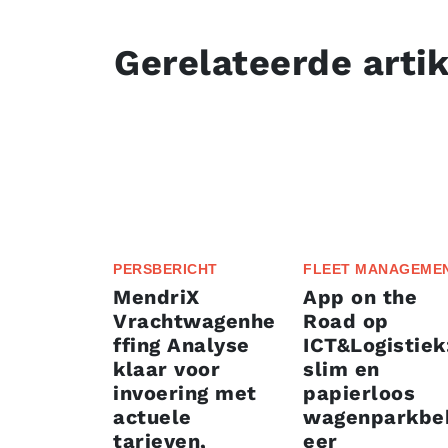
Gerelateerde arti
PERSBERICHT
FLEET MANAGEME
MendriX
App on the
Vrachtwagenhe
Road op
ffing Analyse
ICT&Logistiek
klaar voor
slim en
invoering met
papierloos
actuele
wagenparkbe
tarieven,
eer