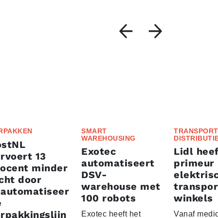
RPAKKEN
SMART
TRANSPORT
WAREHOUSING
DISTRIBUTI
ostNL
Exotec
Lidl heef
rvoert 13
automatiseert
primeur
rocent minder
DSV-
elektris
cht door
warehouse met
transpor
eautomatiseer
100 robots
winkels
e
rpakkingslijn
Exotec heeft het
Vanaf medio