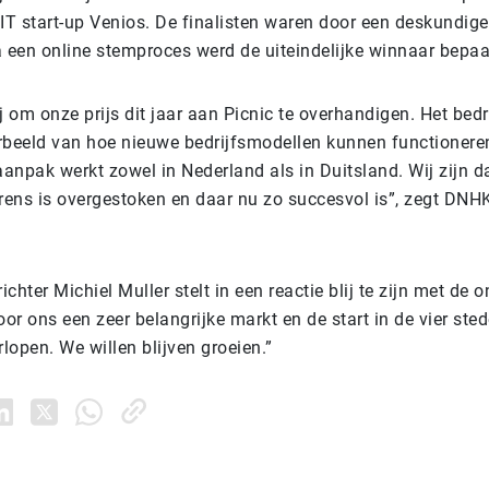
IT start-up Venios. De finalisten waren door een deskundige
a een online stemproces werd de uiteindelijke winnaar bepa
lij om onze prijs dit jaar aan Picnic te overhandigen. Het bedri
rbeeld van hoe nieuwe bedrijfsmodellen kunnen functionere
npak werkt zowel in Nederland als in Duitsland. Wij zijn da
rens is overgestoken en daar nu zo succesvol is”, zegt DNHK
chter Michiel Muller stelt in een reactie blij te zijn met de 
oor ons een zeer belangrijke markt en de start in de vier ste
rlopen. We willen blijven groeien.”