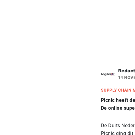
Redact
14 NOV
SUPPLY CHAIN
Picnic heeft d
De online supe
De Duits-Nederl
Picnic ging di