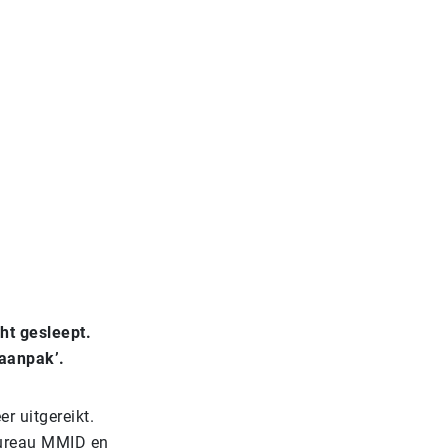
ht gesleept.
 aanpak’.
r uitgereikt.
pbureau MMID en