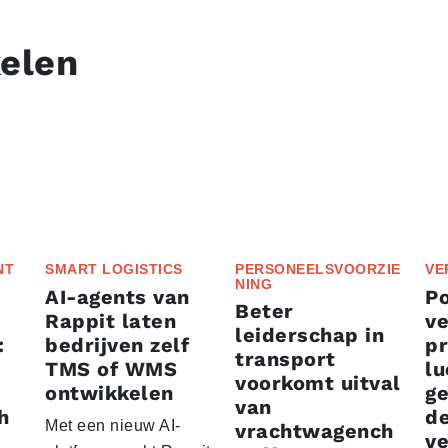
kelen
NT
SMART LOGISTICS
PERSONEELSVOORZIE
VE
NING
AI-agents van
P
Beter
Rappit laten
ve
leiderschap in
:
bedrijven zelf
p
transport
TMS of WMS
lu
voorkomt uitval
ontwikkelen
g
van
h
d
Met een nieuw AI-
vrachtwagench
ve