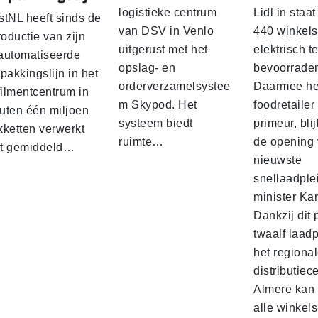
logistieke centrum
Lidl in staa
stNL heeft sinds de
van DSV in Venlo
440 winkels
roductie van zijn
uitgerust met het
elektrisch t
automatiseerde
opslag- en
bevoorrade
pakkingslijn in het
orderverzamelsystee
Daarmee he
filmentcentrum in
m Skypod. Het
foodretailer
uten één miljoen
systeem biedt
primeur, blij
kketten verwerkt
ruimte…
de opening 
t gemiddeld…
nieuwste
snellaadple
minister Ka
Dankzij dit 
twaalf laadp
het regiona
distributiec
Almere kan 
alle winkels