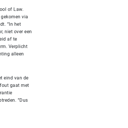
ool of Law.
d gekomen via
t. “In het
, niet over een
id af te
rm. Verplicht
hting alleen
t eind van de
fout gaat met
rantie
ptreden. “Dus