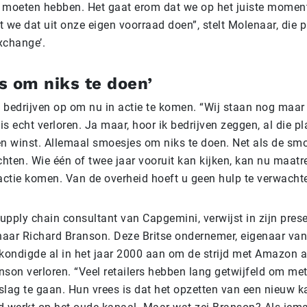
 moeten hebben. Het gaat erom dat we op het juiste momen
at we dat uit onze eigen voorraad doen”, stelt Molenaar, die 
exchange’.
s om niks te doen’
 bedrijven op om nu in actie te komen. “Wij staan nog maar
 is echt verloren. Ja maar, hoor ik bedrijven zeggen, al die p
 winst. Allemaal smoesjes om niks te doen. Net als de sm
chten. Wie één of twee jaar vooruit kan kijken, kan nu maat
 actie komen. Van de overheid hoeft u geen hulp te verwacht
supply chain consultant van Capgemini, verwijst in zijn prese
aar Richard Branson. Deze Britse ondernemer, eigenaar van
 kondigde al in het jaar 2000 aan om de strijd met Amazon a
anson verloren. “Veel retailers hebben lang getwijfeld om me
slag te gaan. Hun vrees is dat het opzetten van een nieuw k