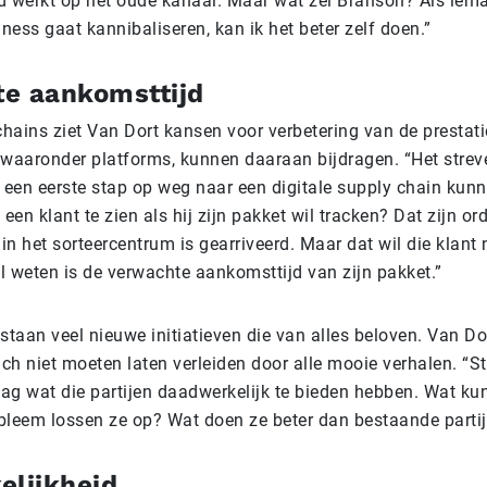
d werkt op het oude kanaal. Maar wat zei Branson? Als iem
ess gaat kannibaliseren, kan ik het beter zelf doen.”
e aankomsttijd
chains ziet Van Dort kansen voor verbetering van de prestati
 waaronder platforms, kunnen daaraan bijdragen. “Het strev
je een eerste stap op weg naar een digitale supply chain ku
een klant te zien als hij zijn pakket wil tracken? Dat zijn ord
 in het sorteercentrum is gearriveerd. Maar dat wil die klant 
il weten is de verwachte aankomsttijd van zijn pakket.”
tstaan veel nieuwe initiatieven die van alles beloven. Van 
ich niet moeten laten verleiden door alle mooie verhalen. “S
ag wat die partijen daadwerkelijk te bieden hebben. Wat ku
bleem lossen ze op? Wat doen ze beter dan bestaande parti
elijkheid