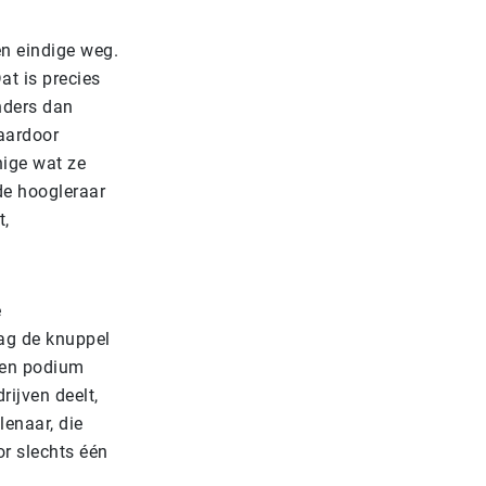
en eindige weg.
at is precies
nders dan
aardoor
nige wat ze
de hoogleraar
t,
e
aag de knuppel
een podium
ijven deelt,
lenaar, die
or slechts één