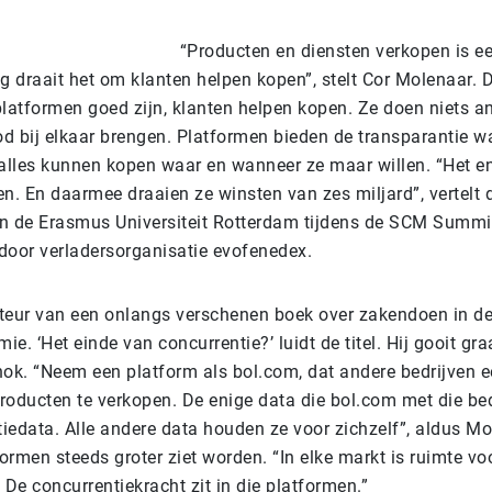
“Producten en diensten verkopen is e
 draait het om klanten helpen kopen”, stelt Cor Molenaar. D
platformen goed zijn, klanten helpen kopen. Ze doen niets a
d bij elkaar brengen. Platformen bieden de transparantie w
 alles kunnen kopen waar en wanneer ze maar willen. “Het e
en. En daarmee draaien ze winsten van zes miljard”, vertelt 
n de Erasmus Universiteit Rotterdam tijdens de SCM Summi
door verladersorganisatie evofenedex.
teur van een onlangs verschenen boek over zakendoen in d
e. ‘Het einde van concurrentie?’ luidt de titel. Hij gooit gr
hok. “Neem een platform als bol.com, dat andere bedrijven 
roducten te verkopen. De enige data die bol.com met die bedr
tiedata. Alle andere data houden ze voor zichzelf”, aldus Mo
formen steeds groter ziet worden. “In elke markt is ruimte vo
 De concurrentiekracht zit in die platformen.”