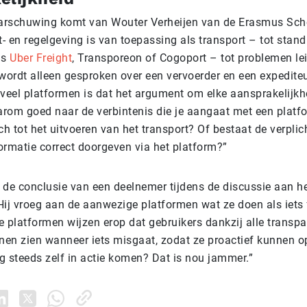
arschuwing komt van Wouter Verheijen van de Erasmus Sch
- en regelgeving is van toepassing als transport – tot stan
ls
Uber Freight
, Transporeon of Cogoport – tot problemen leid
wordt alleen gesproken over een vervoerder en een expediteur
 veel platformen is dat het argument om elke aansprakelijkhe
arom goed naar de verbintenis die je aangaat met een platfo
ch tot het uitvoeren van het transport? Of bestaat de verplic
formatie correct doorgeven via het platform?”
 de conclusie van een deelnemer tijdens de discussie aan he
j vroeg aan de aanwezige platformen wat ze doen als iets 
 platformen wijzen erop dat gebruikers dankzij alle transpa
nnen zien wanneer iets misgaat, zodat ze proactief kunnen o
g steeds zelf in actie komen? Dat is nou jammer.”