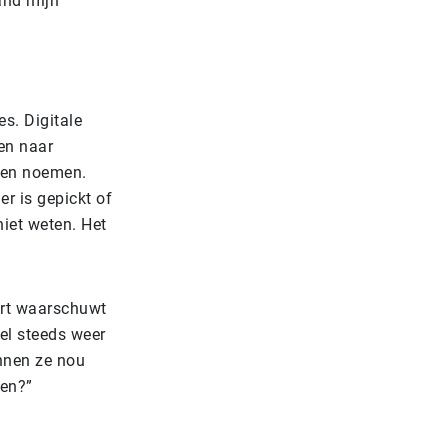
and mijn
es. Digitale
en naar
nnen noemen.
er is gepickt of
niet weten. Het
Dort waarschuwt
tel steeds weer
nnen ze nou
jen?”