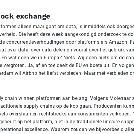
stock exchange
atformen alleen maar gaat om data, is inmiddels ook doorge
erheid. Die heeft deze week aangekondigd onderzoek te do
 de concurrentieverhoudingen door platforms als Amazon, 
at over data, over data delen en vooral over het gebruik va
. En wat doen we in Europa? Niets. Wij doen niets om de con
e vergroten. Ja, af en toe deelt de EU en boete uit. En volgen
rdam wil Airbnb het liefst verbieden. Maar met verbieden cr
ly chain winnen platformen aan belang. Volgens Molenaar 
traditionele supply chains op de kop gaan. Producenten kun
els overslaan en rechtstreeks aan consumenten verkopen. 
ebeurt op het platform, niet in de traditionele lineaire supp
operational excellence. Waarom zouden we bijvoorbeeld all