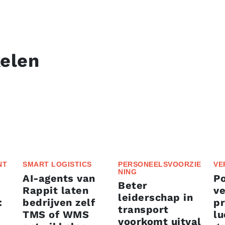
kelen
NT
SMART LOGISTICS
PERSONEELSVOORZIE
VE
NING
AI-agents van
P
Beter
Rappit laten
ve
leiderschap in
:
bedrijven zelf
p
transport
TMS of WMS
lu
voorkomt uitval