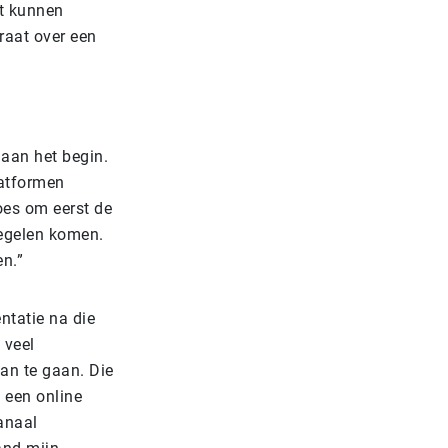
t kunnen
praat over een
 aan het begin.
latformen
oes om eerst de
regelen komen.
en.”
ntatie na die
 veel
an te gaan. Die
t een online
anaal