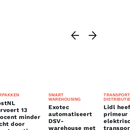
RPAKKEN
SMART
TRANSPORT
WAREHOUSING
DISTRIBUTI
ostNL
Exotec
Lidl heef
rvoert 13
automatiseert
primeur
rocent minder
DSV-
elektris
cht door
warehouse met
transpor