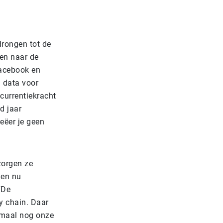
drongen tot de
en naar de
Facebook en
n data voor
currentiekracht
d jaar
eëer je geen
zorgen ze
nen nu
“De
ly chain. Daar
emaal nog onze