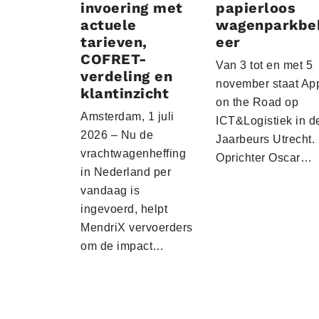
invoering met
papierloos
actuele
wagenparkbe
tarieven,
eer
COFRET-
Van 3 tot en met 5
verdeling en
november staat Ap
klantinzicht
on the Road op
Amsterdam, 1 juli
ICT&Logistiek in d
2026 – Nu de
Jaarbeurs Utrecht.
vrachtwagenheffing
Oprichter Oscar…
in Nederland per
vandaag is
ingevoerd, helpt
MendriX vervoerders
om de impact…