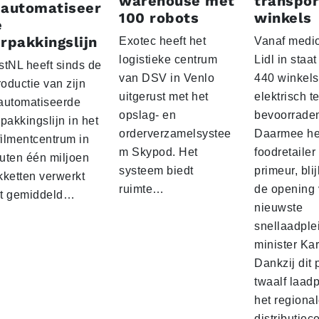
warehouse met
transpor
eautomatiseer
100 robots
winkels
e
rpakkingslijn
Exotec heeft het
Vanaf medio
logistieke centrum
Lidl in staa
stNL heeft sinds de
van DSV in Venlo
440 winkels
roductie van zijn
uitgerust met het
elektrisch t
automatiseerde
opslag- en
bevoorrade
pakkingslijn in het
orderverzamelsystee
Daarmee he
filmentcentrum in
m Skypod. Het
foodretailer
uten één miljoen
systeem biedt
primeur, blij
kketten verwerkt
ruimte…
de opening 
t gemiddeld…
nieuwste
snellaadple
minister Ka
Dankzij dit 
twaalf laadp
het regiona
distributiec