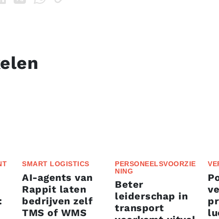
kelen
NT
SMART LOGISTICS
PERSONEELSVOORZIE
VE
NING
AI-agents van
P
Beter
Rappit laten
ve
leiderschap in
:
bedrijven zelf
p
transport
TMS of WMS
lu