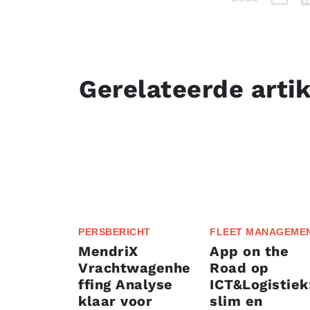
Gerelateerde arti
PERSBERICHT
FLEET MANAGEME
MendriX
App on the
Vrachtwagenhe
Road op
ffing Analyse
ICT&Logistiek
klaar voor
slim en