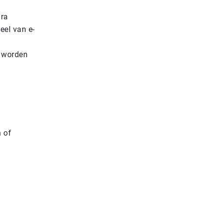
ra
eel van e-
n worden
n of