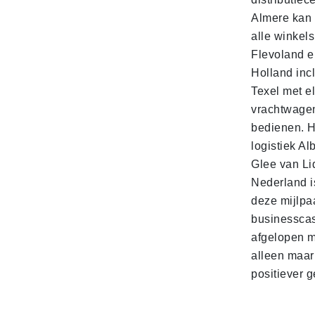
Almere kan 
alle winkels
Flevoland e
Holland incl
Texel met e
vrachtwage
bedienen. 
logistiek Al
Glee van Li
Nederland is
deze mijlpa
businesscas
afgelopen 
alleen maar
positiever 