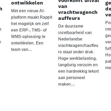
voorkomt uitval
ontwikkelen
g
van
h
d
Met een nieuw AI-
vrachtwagench
ve
platform maakt Rappit
auffeurs
Po
het mogelijk om zelf
De duurzame
p
int
een ERP-, TMS- of
inzetbaarheid van
ge
WMS-oplossing te
Nederlandse
e
ver
ontwikkelen. Een
vrachtwagenchauffeu
ful
team van…
rs staat onder druk.
Ho
Hoge werkbelasting,
pa
langdurig verzuim en
me
een hardnekkig tekort
aan personeel
maken…