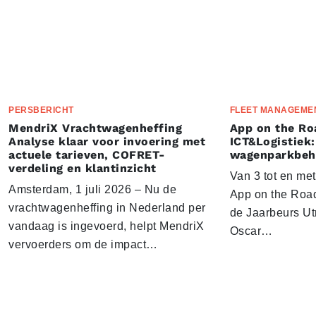
PERSBERICHT
FLEET MANAGEME
MendriX Vrachtwagenheffing
App on the Ro
Analyse klaar voor invoering met
ICT&Logistiek:
actuele tarieven, COFRET-
wagenparkbeh
verdeling en klantinzicht
Van 3 tot en me
Amsterdam, 1 juli 2026 – Nu de
App on the Road
vrachtwagenheffing in Nederland per
de Jaarbeurs Utr
vandaag is ingevoerd, helpt MendriX
Oscar…
vervoerders om de impact…