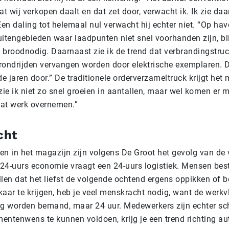
at wij verkopen daalt en dat zet door, verwacht ik. Ik zie da
n daling tot helemaal nul verwacht hij echter niet. “Op hav
itengebieden waar laadpunten niet snel voorhanden zijn, bli
k broodnodig. Daarnaast zie ik de trend dat verbrandingstru
rondrijden vervangen worden door elektrische exemplaren. D
 jaren door.” De traditionele orderverzameltruck krijgt het m
zie ik niet zo snel groeien in aantallen, maar wel komen er
at werk overnemen.”
cht
en in het magazijn zijn volgens De Groot het gevolg van de
24-uurs economie vraagt een 24-uurs logistiek. Mensen best
len dat het liefst de volgende ochtend ergens oppikken of b
aar te krijgen, heb je veel menskracht nodig, want de werkv
ag worden bemand, maar 24 uur. Medewerkers zijn echter sc
entenwens te kunnen voldoen, krijg je een trend richting a