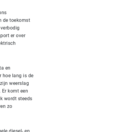
ions
n de toekomst
overbodig
port er over
ektrisch
ta en
 hoe lang is de
zijn weerslag
. Er komt een
uk wordt steeds
ren zo
ele diesel- en