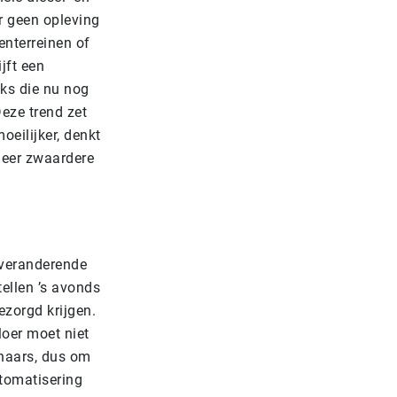
ar geen opleving
enterreinen of
jft een
cks die nu nog
eze trend zet
oeilijker, denkt
 meer zwaardere
 veranderende
ellen ’s avonds
ezorgd krijgen.
loer moet niet
haars, dus om
utomatisering