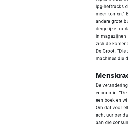
lpg-heftrucks d
meer komen.” Ee
andere grote bu
dergelijke truc
in magazijnen 
zich de komende
De Groot. “Die 
machines die d
Menskra
De verandering
economie. “De 
een boek en wil
Om dat voor elk
acht uur per d
aan die consum