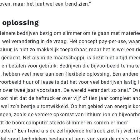
ven, maar het laat wel een trend zien.”
 oplossing
kleinere bedrijven bezig om slimmer om te gaan met materiee
n wel verandering in de vraag. Het concept pay-per-use, waa
aiuur, is niet zo makkelijk toepasbaar, maar het is wel een r
edacht. Net als in de maatschappij is bezit niet altijd meer
 en betalen voor gebruik. Bedrijven die bijvoorbeeld te ma
, hebben veel meer aan een flexibele oplossing. Een andere
voorbeeld huur of lease is dat het voor veel bedrijven lastig
 over twee jaar voorstaan. De wereld verandert zo snel.” Ov
ot niet dat de heftruck er over vijf of tien jaar compleet and
 wel zo’n beetje uitontwikkeld. Op het gebied van energie k
ingen, zoals de verdere opkomst van lithium-ion en bijvoorbe
dt de boordcomputer steeds slimmer en komen er meer
ucten.” Een trend als de zelfrijdende heftruck ziet hij wel, m
dat soort technieken bestaan al lang, van voor de crisis zelfs