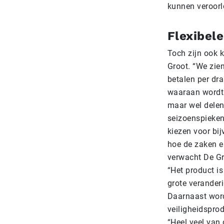
kunnen veroorlo
Flexibele
Toch zijn ook 
Groot. “We zie
betalen per dra
waaraan wordt g
maar wel delen
seizoenspieken
kiezen voor bij
hoe de zaken er
verwacht De Gro
“Het product is
grote verander
Daarnaast wor
veiligheidsprod
“Heel veel van 