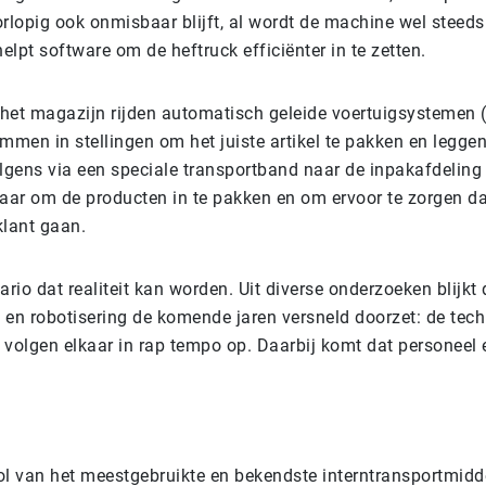
orlopig ook onmisbaar blijft, al wordt de machine wel steed
lpt software om de heftruck efficiënter in te zetten.
 het magazijn rijden automatisch geleide voertuigsystemen (
mmen in stellingen om het juiste artikel te pakken en leggen
olgens via een speciale transportband naar de inpakafdeling
laar om de producten in te pakken en om ervoor te zorgen da
klant gaan.
ario dat realiteit kan worden. Uit diverse onderzoeken blijkt 
 en robotisering de komende jaren versneld doorzet: de tec
 volgen elkaar in rap tempo op. Daarbij komt dat personeel
ol van het meestgebruikte en bekendste interntransportmidde