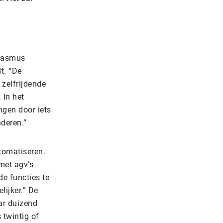
Erasmus
t. “De
zelfrijdende
 In het
ngen door iets
nderen.”
utomatiseren.
met agv’s
de functies te
lijker.” De
aar duizend
 twintig of