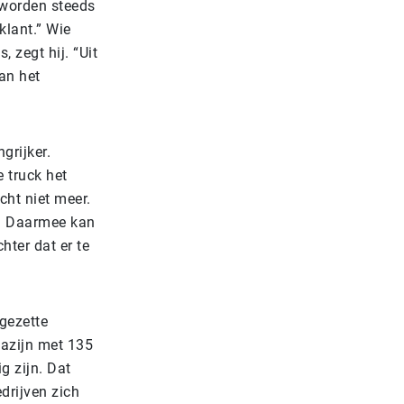
j worden steeds
lant.” Wie
, zegt hij. “Uit
van het
grijker.
 truck het
cht niet meer.
g. Daarmee kan
hter dat er te
gezette
azijn met 135
g zijn. Dat
drijven zich