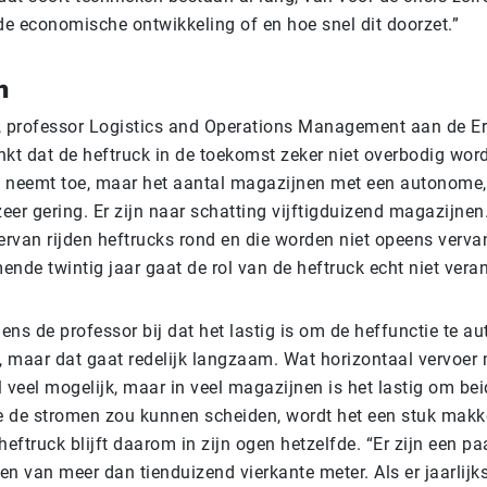
e economische ontwikkeling of en hoe snel dit doorzet.”
m
, professor Logistics and Operations Management aan de 
enkt dat de heftruck in de toekomst zeker niet overbodig word
 neemt toe, maar het aantal magazijnen met een autonome, 
zeer gering. Er zijn naar schatting vijftigduizend magazijnen.
ervan rijden heftrucks rond en die worden niet opeens verva
nde twintig jaar gaat de rol van de heftruck echt niet vera
ns de professor bij dat het lastig is om de heffunctie te a
l, maar dat gaat redelijk langzaam. Wat horizontaal vervoer 
el veel mogelijk, maar in veel magazijnen is het lastig om bei
je de stromen zou kunnen scheiden, wordt het een stuk makke
heftruck blijft daarom in zijn ogen hetzelfde. “Er zijn een p
n van meer dan tienduizend vierkante meter. Als er jaarlijks