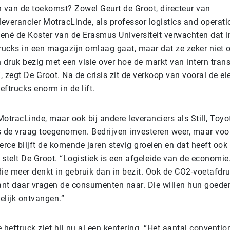
n van de toekomst? Zowel Geurt de Groot, directeur van
leverancier MotracLinde, als professor logistics and operat
é de Koster van de Erasmus Universiteit verwachten dat i
trucks in een magazijn omlaag gaat, maar dat ze zeker niet 
 druk bezig met een visie over hoe de markt van intern trans
t”, zegt De Groot. Na de crisis zit de verkoop van vooral de el
ftrucks enorm in de lift.
 MotracLinde, maar ook bij andere leveranciers als Still, Toyo
s de vraag toegenomen. Bedrijven investeren weer, maar voor
rce blijft de komende jaren stevig groeien en dat heeft ook 
, stelt De Groot. “Logistiek is een afgeleide van de economie
die meer denkt in gebruik dan in bezit. Ook de CO2-voetafdr
want daar vragen de consumenten naar. Die willen hun goede
lijk ontvangen.”
 heftruck ziet hij nu al een kentering. “Het aantal convention