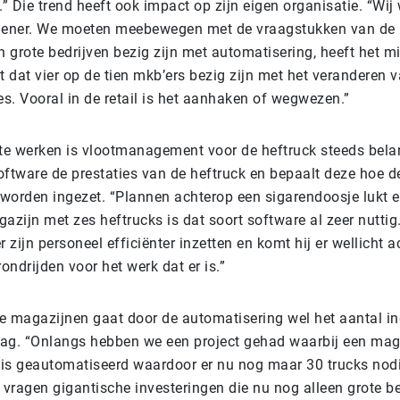
.” Die trend heeft ook impact op zijn eigen organisatie. “Wi
lener. We moeten meebewegen met de vraagstukken van de k
n grote bedrijven bezig zijn met automatisering, heeft het mis
t dat vier op de tien mkb’ers bezig zijn met het veranderen 
es. Vooral in de retail is het aanhaken of wegwezen.”
 te werken is vlootmanagement voor de heftruck steeds belan
oftware de prestaties van de heftruck en bepaalt deze hoe de
 worden ingezet. “Plannen achterop een sigarendoosje lukt e
gazijn met zes heftrucks is dat soort software al zeer nutti
zijn personeel efficiënter inzetten en komt hij er wellicht ac
rondrijden voor het werk dat er is.”
e magazijnen gaat door de automatisering wel het aantal in
ag. “Onlangs hebben we een project gehad waarbij een mag
g is geautomatiseerd waardoor er nu nog maar 30 trucks nodi
 vragen gigantische investeringen die nu nog alleen grote be