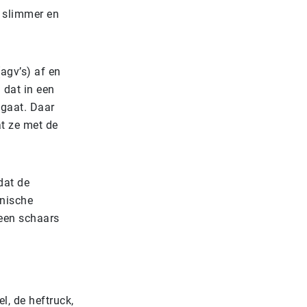
s slimmer en
agv’s) af en
 dat in een
 gaat. Daar
t ze met de
dat de
hnische
 een schaars
l, de heftruck,