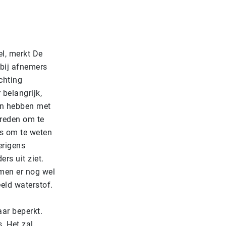
l, merkt De
rbij afnemers
ichting
 belangrijk,
ken hebben met
 reden om te
 is om te weten
erigens
ers uit ziet.
omen er nog wel
eld waterstof.
aar beperkt.
. Het zal