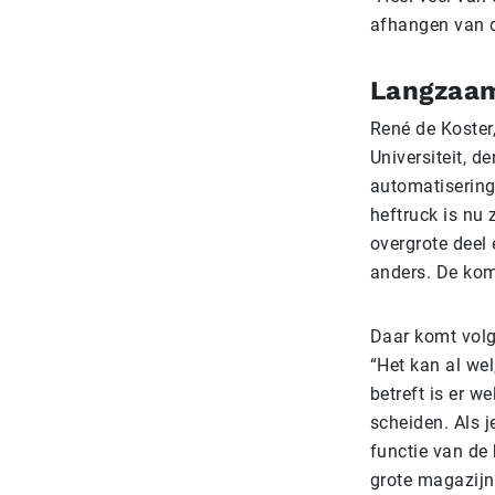
afhangen van d
Langzaa
René de Koster
Universiteit, d
automatisering
heftruck is nu 
overgrote deel 
anders. De kome
Daar komt volge
“Het kan al we
betreft is er w
scheiden. Als 
functie van de 
grote magazijne