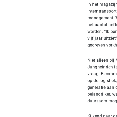
in het magazij
interntransport
management Ren
het aantal hef
worden. “Ik ben
vijf jaar uitzie
gedreven vorkhe
Niet alleen bij
Jungheinrich i
vraag. E-comme
op de logistiek
generatie aan 
belangrijker, 
duurzaam moge
Kijkend naar de