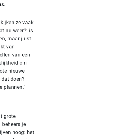
ns.
 kijken ze vaak
at nu weer?’ is
n, maar juist
akt van
ellen van een
lijkheid om
rote nieuwe
 dat doen?
e plannen.’
t grote
 beheers je
ijven hoog: het