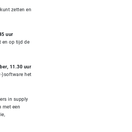
kunt zetten en
45 uur
 en op tijd de
ber, 11.30 uur
P-)software het
ers in supply
en met een
ie,