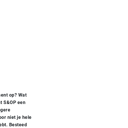
ment op? Wat
dat S&OP een
ogere
or niet je hele
ebt. Besteed