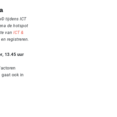
a
a© tijdens ICT
ena de hotspot
ite van
ICT &
en registreren.
r, 13.45 uur
factoren
 gaat ook in