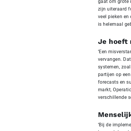
gaat om grote i
zijn uiteraard 
veel pieken en
is helemaal geb
Je hoeft 
‘Een misversta
vervangen. Dat 
systemen, zoal
partijen op ee
forecasts en s
markt, Operatio
verschillende 
Menselij
‘Bij de implem