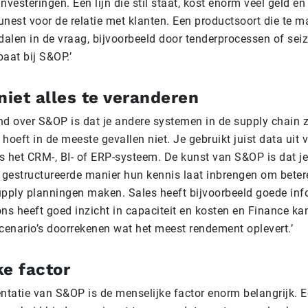
nvesteringen. Een lijn die stil staat, kost enorm veel geld en
funest voor de relatie met klanten. Een productsoort die te 
 dalen in de vraag, bijvoorbeeld door tenderprocessen of sei
aat bij S&OP.’
niet alles te veranderen
nd over S&OP is dat je andere systemen in de supply chain
hoeft in de meeste gevallen niet. Je gebruikt juist data uit 
s het CRM-, BI- of ERP-systeem. De kunst van S&OP is dat je
n gestructureerde manier hun kennis laat inbrengen om bet
upply planningen maken. Sales heeft bijvoorbeeld goede inf
ns heeft goed inzicht in capaciteit en kosten en Finance ka
scenario’s doorrekenen wat het meest rendement oplevert.’
ke factor
entatie van S&OP is de menselijke factor enorm belangrijk. 