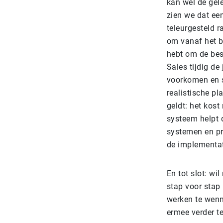
kan wel de gel
zien we dat ee
teleurgesteld r
om vanaf het b
hebt om de bes
Sales tijdig de
voorkomen en s
realistische pl
geldt: het kost
systeem helpt d
systemen en pro
de implementat
En tot slot: wi
stap voor stap
werken te wenne
ermee verder te