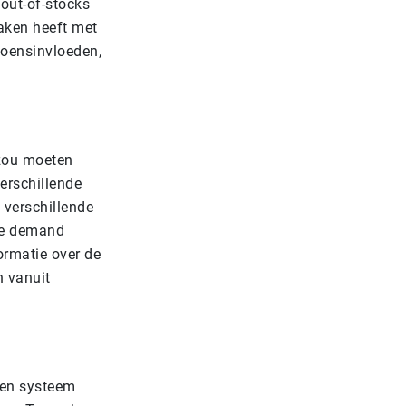
 out-of-stocks
maken heeft met
zoensinvloeden,
 zou moeten
verschillende
 verschillende
ere demand
ormatie over de
n vanuit
Een systeem