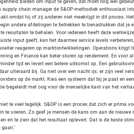
egenheid bieden om input te geven, dat moet nog wel gebeu
n supply chain manager de S&OP-methodiek enthousiast int
aakt omdat hij of zij anderen niet meekrijgt in dit proces. Het
egin andere afdelingen te betrekken te benadrukken dat je e
te resultaten te behalen. Voor iedereen heeft deze werkwijze
 juiste input geeft, kan het daarmee service levels verbeteren
neller reageren op marktontwikkelingen. Operations krijgt ti
anning en Finance kan beter sturen op rendement. En voor all
 minder tijd en levert een betere uitkomst op. Een gebruiksvri
aar uiteraard bij. Ga niet over een nacht ijs: er zijn veel ver
viders op de markt. Kies een systeem dat bij je past en een
ie begeleidt met oog voor de menselijke kant van het verhaa
l niet te veel tegelijk. S&OP is een proces dat zich er prima v
 in te voeren. Zo geef je mensen de kans om aan de nieuwe
n en te zien dat het resultaat oplevert. Dat is de beste st
 gaan.’