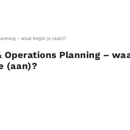
anning – waar begin je (aan)?
& Operations Planning – wa
e (aan)?