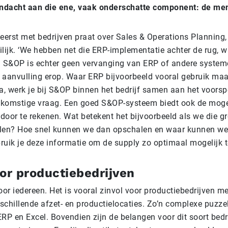
ndacht aan die ene, vaak onderschatte component: de me
t eerst met bedrijven praat over Sales & Operations Planning,
lijk. ‘We hebben net die ERP-implementatie achter de rug, w
. S&OP is echter geen vervanging van ERP of andere systeme
 aanvulling erop. Waar ERP bijvoorbeeld vooral gebruik ma
ta, werk je bij S&OP binnen het bedrijf samen aan het voorsp
oekomstige vraag. Een goed S&OP-systeem biedt ook de moge
 door te rekenen. Wat betekent het bijvoorbeeld als we die g
alen? Hoe snel kunnen we dan opschalen en waar kunnen we
ruik je deze informatie om de supply zo optimaal mogelijk t
or productiebedrijven
oor iedereen. Het is vooral zinvol voor productiebedrijven me
schillende afzet- en productielocaties. Zo’n complexe puzzel
RP en Excel. Bovendien zijn de belangen voor dit soort bedr