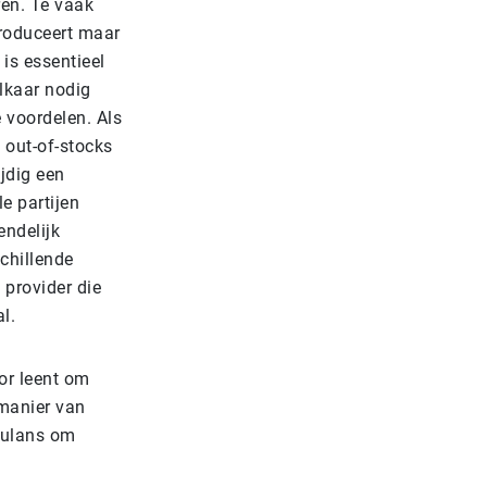
ren. Te vaak
roduceert maar
 is essentieel
lkaar nodig
 voordelen. Als
, out-of-stocks
jdig een
e partijen
endelijk
schillende
 provider die
l.
oor leent om
 manier van
imulans om