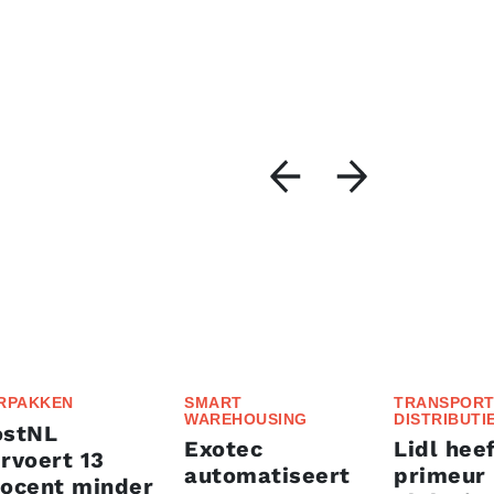
RPAKKEN
SMART
TRANSPORT
WAREHOUSING
DISTRIBUTI
ostNL
Exotec
Lidl heef
rvoert 13
automatiseert
primeur
rocent minder