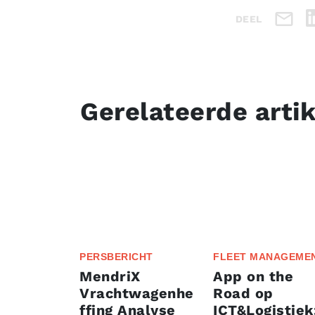
DEEL
Gerelateerde arti
PERSBERICHT
FLEET MANAGEME
MendriX
App on the
Vrachtwagenhe
Road op
ffing Analyse
ICT&Logistiek