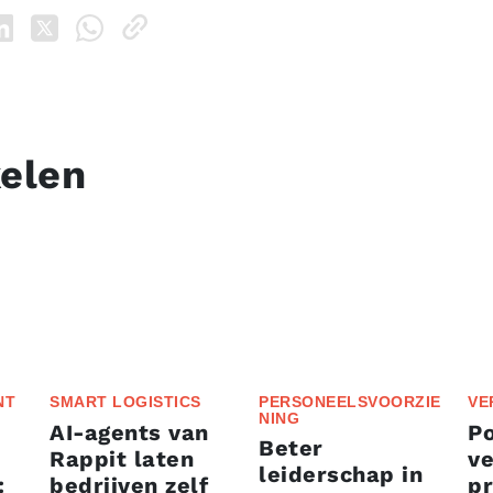
kelen
NT
SMART LOGISTICS
PERSONEELSVOORZIE
VE
NING
AI-agents van
P
Beter
Rappit laten
ve
leiderschap in
:
bedrijven zelf
p