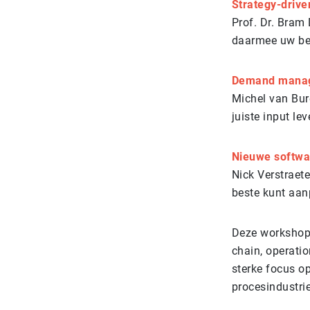
Strategy-driv
Prof. Dr. Bram
daarmee uw bedr
Demand manage
Michel van Bure
juiste input lev
Nieuwe softwar
Nick Verstraet
beste kunt aan
Deze workshops
chain, operatio
sterke focus op
procesindustri