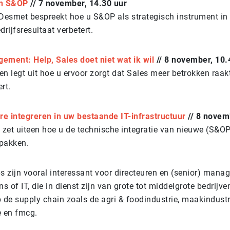
en S&OP
// 7 november, 14.30 uur
 Desmet bespreekt hoe u S&OP als strategisch instrument in 
ijfsresultaat verbetert.
ment: Help, Sales doet niet wat ik wil
// 8 november, 10.
n legt uit hoe u ervoor zorgt dat Sales meer betrokken raakt
ert.
e integreren in uw bestaande IT-infrastructuur
// 8 novem
e zet uiteen hoe u de technische integratie van nieuwe (S&O
pakken.
 zijn vooral interessant voor directeuren en (senior) manag
ns of IT, die in dienst zijn van grote tot middelgrote bedrijv
 de supply chain zoals de agri & foodindustrie, maakindustr
e en fmcg.