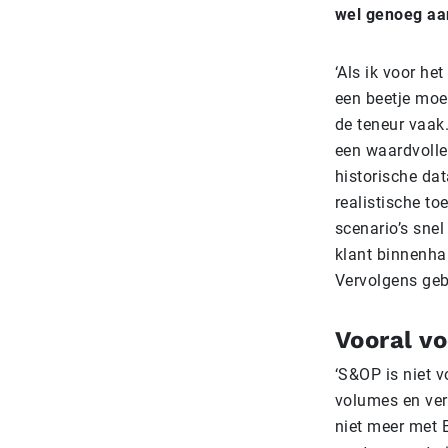
wel genoeg aa
‘Als ik voor he
een beetje moei
de teneur vaak
een waardvolle
historische da
realistische t
scenario’s snel
klant binnenh
Vervolgens geb
Vooral vo
‘S&OP is niet v
volumes en ver
niet meer met E