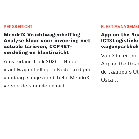
PERSBERICHT
FLEET MANAGEME
MendriX Vrachtwagenheffing
App on the Ro
Analyse klaar voor invoering met
ICT&Logistiek:
actuele tarieven, COFRET-
wagenparkbeh
verdeling en klantinzicht
Van 3 tot en me
Amsterdam, 1 juli 2026 – Nu de
App on the Road
vrachtwagenheffing in Nederland per
de Jaarbeurs Utr
vandaag is ingevoerd, helpt MendriX
Oscar…
vervoerders om de impact…