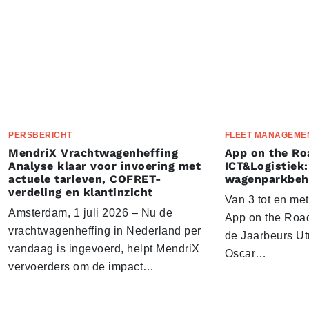
PERSBERICHT
FLEET MANAGEME
MendriX Vrachtwagenheffing
App on the Ro
Analyse klaar voor invoering met
ICT&Logistiek:
actuele tarieven, COFRET-
wagenparkbeh
verdeling en klantinzicht
Van 3 tot en me
Amsterdam, 1 juli 2026 – Nu de
App on the Road
vrachtwagenheffing in Nederland per
de Jaarbeurs Utr
vandaag is ingevoerd, helpt MendriX
Oscar…
vervoerders om de impact…