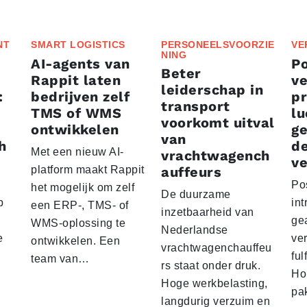
NT
SMART LOGISTICS
PERSONEELSVOORZIE
VE
NING
AI-agents van
P
Beter
Rappit laten
ve
leiderschap in
:
bedrijven zelf
p
transport
TMS of WMS
lu
voorkomt uitval
ontwikkelen
g
van
h
d
Met een nieuw AI-
vrachtwagench
ve
platform maakt Rappit
auffeurs
Po
het mogelijk om zelf
De duurzame
p
int
een ERP-, TMS- of
inzetbaarheid van
ge
WMS-oplossing te
Nederlandse
e
ver
ontwikkelen. Een
vrachtwagenchauffeu
ful
team van…
rs staat onder druk.
Ho
Hoge werkbelasting,
pa
langdurig verzuim en