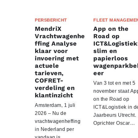
PERSBERICHT
FLEET MANAGEME
MendriX
App on the
Vrachtwagenhe
Road op
ffing Analyse
ICT&Logistiek
klaar voor
slim en
invoering met
papierloos
actuele
wagenparkbe
tarieven,
eer
COFRET-
Van 3 tot en met 5
verdeling en
november staat Ap
klantinzicht
on the Road op
Amsterdam, 1 juli
ICT&Logistiek in d
2026 – Nu de
Jaarbeurs Utrecht.
vrachtwagenheffing
Oprichter Oscar…
in Nederland per
vandaag is