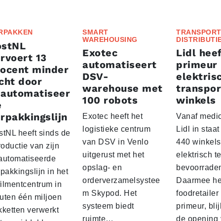
RPAKKEN
SMART
TRANSPORT
WAREHOUSING
DISTRIBUTI
ostNL
Exotec
Lidl heef
rvoert 13
automatiseert
primeur
rocent minder
DSV-
elektris
cht door
warehouse met
transpor
eautomatiseer
100 robots
winkels
e
rpakkingslijn
Exotec heeft het
Vanaf medio
logistieke centrum
Lidl in staa
stNL heeft sinds de
van DSV in Venlo
440 winkels
roductie van zijn
uitgerust met het
elektrisch t
automatiseerde
opslag- en
bevoorrade
pakkingslijn in het
orderverzamelsystee
Daarmee he
filmentcentrum in
m Skypod. Het
foodretailer
uten één miljoen
systeem biedt
primeur, blij
kketten verwerkt
ruimte…
de opening 