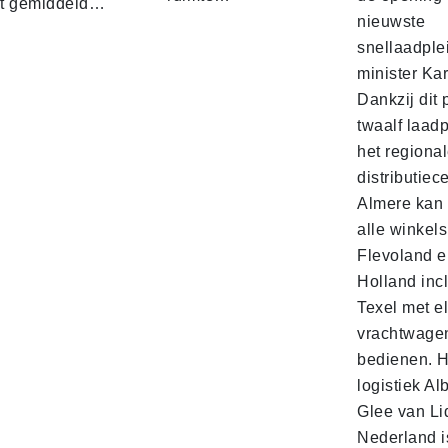
t gemiddeld…
nieuwste
snellaadple
minister Ka
Dankzij dit 
twaalf laadp
het regiona
distributiec
Almere kan 
alle winkels
Flevoland e
Holland incl
Texel met e
vrachtwage
bedienen. 
logistiek Al
Glee van Li
Nederland is