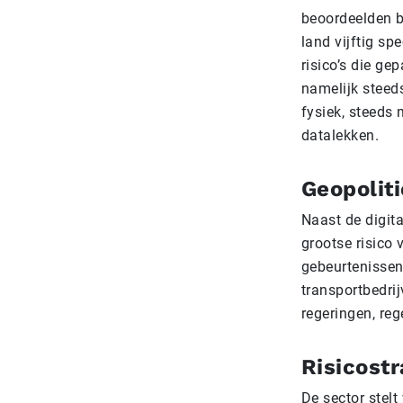
beoordeelden be
land vijftig sp
risico’s die ge
namelijk steed
fysiek, steeds 
datalekken.
Geopoliti
Naast de digita
grootse risico
gebeurtenissen
transportbedrij
regeringen, reg
Risicost
De sector stelt