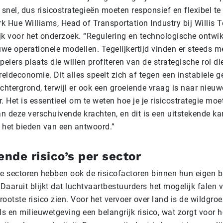
 snel, dus risicostrategieën moeten responsief en flexibel t
rk Hue Williams, Head of Transportation Industry bij Willis
jk voor het onderzoek. “Regulering en technologische ontwi
we operationele modellen. Tegelijkertijd vinden er steeds m
pelers plaats die willen profiteren van de strategische rol d
reldeconomie. Dit alles speelt zich af tegen een instabiele g
htergrond, terwijl er ook een groeiende vraag is naar nieu
. Het is essentieel om te weten hoe je je risicostrategie m
n deze verschuivende krachten, en dit is een uitstekende ka
 het bieden van een antwoord.”
ende risico’s per sector
ke sectoren hebben ook de risicofactoren binnen hun eigen 
 Daaruit blijkt dat luchtvaartbestuurders het mogelijk falen v
ootste risico zien. Voor het vervoer over land is de wildgroe
ls en milieuwetgeving een belangrijk risico, wat zorgt voor 