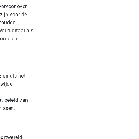
vervoer over
 zijn voor de
 zouden
el digitaal als
crime en
zien als het
dwijde
et beleid van
nissen.
portwereld