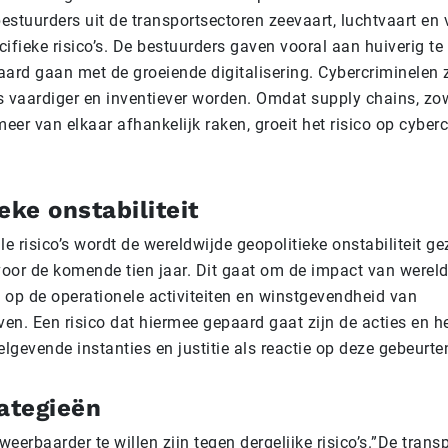
stuurders uit de transportsectoren zeevaart, luchtvaart en 
ecifieke risico’s. De bestuurders gaven vooral aan huiverig te
paard gaan met de groeiende digitalisering. Cybercriminelen
s vaardiger en inventiever worden. Omdat supply chains, zow
meer van elkaar afhankelijk raken, groeit het risico op cyber
eke onstabiliteit
le risico’s wordt de wereldwijde geopolitieke onstabiliteit ge
 voor de komende tien jaar. Dit gaat om de impact van werel
 op de operationele activiteiten en winstgevendheid van
ven. Een risico dat hiermee gepaard gaat zijn de acties en h
elgevende instanties en justitie als reactie op deze gebeurte
rategieën
 weerbaarder te willen zijn tegen dergelijke risico’s.”De trans