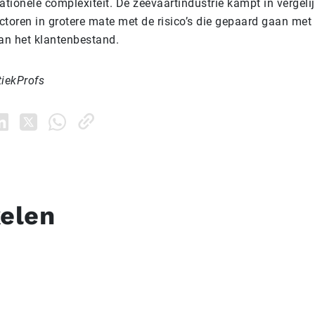
ationele complexiteit. De zeevaartindustrie kampt in vergeli
ctoren in grotere mate met de risico’s die gepaard gaan met
van het klantenbestand.
tiekProfs
kelen