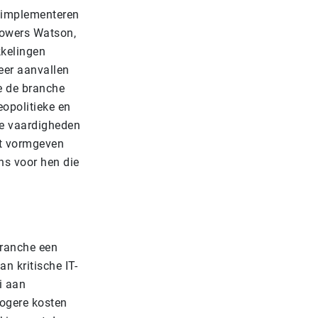
e implementeren
 Towers Watson,
kkelingen
eer aanvallen
ie de branche
eopolitieke en
we vaardigheden
oet vormgeven
ns voor hen die
branche een
an kritische IT-
i aan
hogere kosten