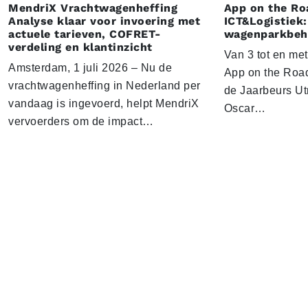
MendriX Vrachtwagenheffing
App on the Ro
Analyse klaar voor invoering met
ICT&Logistiek:
actuele tarieven, COFRET-
wagenparkbeh
verdeling en klantinzicht
Van 3 tot en me
Amsterdam, 1 juli 2026 – Nu de
App on the Road
vrachtwagenheffing in Nederland per
de Jaarbeurs Utr
vandaag is ingevoerd, helpt MendriX
Oscar…
vervoerders om de impact…