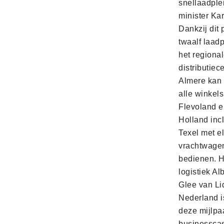
snellaadple
minister Ka
Dankzij dit 
twaalf laadp
het regiona
distributiec
Almere kan 
alle winkels
Flevoland e
Holland incl
Texel met e
vrachtwage
bedienen. 
logistiek Al
Glee van Li
Nederland is
deze mijlpa
businesscas