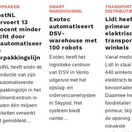
RPAKKEN
SMART
TRANSPORT
WAREHOUSING
DISTRIBUTI
ostNL
Exotec
Lidl heef
rvoert 13
automatiseert
primeur
rocent minder
DSV-
elektris
cht door
warehouse met
transpor
eautomatiseer
100 robots
winkels
e
rpakkingslijn
Exotec heeft het
Vanaf medio
logistieke centrum
Lidl in staa
stNL heeft sinds de
van DSV in Venlo
440 winkels
roductie van zijn
uitgerust met het
elektrisch t
automatiseerde
opslag- en
bevoorrade
pakkingslijn in het
orderverzamelsystee
Daarmee he
filmentcentrum in
m Skypod. Het
foodretailer
uten één miljoen
systeem biedt
primeur, blij
kketten verwerkt
ruimte…
de opening 
t gemiddeld…
nieuwste