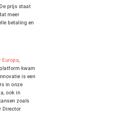
De prijs staat
dat meer
lle betaling en
r Europa
,
t platform kwam
nnovatie is een
rs in onze
a, ook in
kansen zoals
 Director