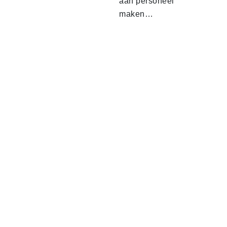
aan personeel
maken…