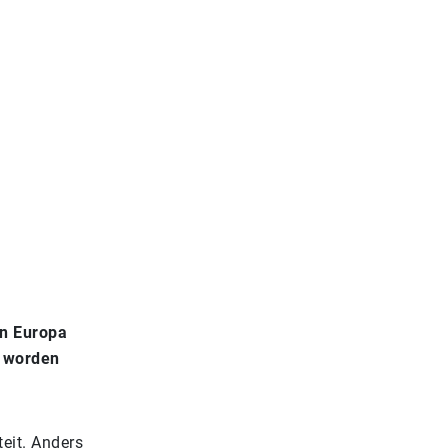
in Europa
l worden
teit. Anders