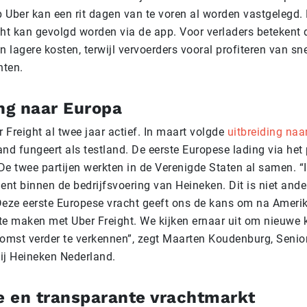
p Uber kan een rit dagen van te voren al worden vastgelegd. 
cht kan gevolgd worden via de app. Voor verladers betekent 
n lagere kosten, terwijl vervoerders vooral profiteren van sne
hten.
ing naar Europa
r Freight al twee jaar actief. In maart volgde
uitbreiding naa
and fungeert als testland. De eerste Europese lading via he
De twee partijen werkten in de Verenigde Staten al samen. “I
ent binnen de bedrijfsvoering van Heineken. Dit is niet ande
Deze eerste Europese vracht geeft ons de kans om na Amerik
te maken met Uber Freight. We kijken ernaar uit om nieuwe 
komst verder te verkennen”, zegt Maarten Koudenburg, Senior
ij Heineken Nederland.
te en transparante vrachtmarkt