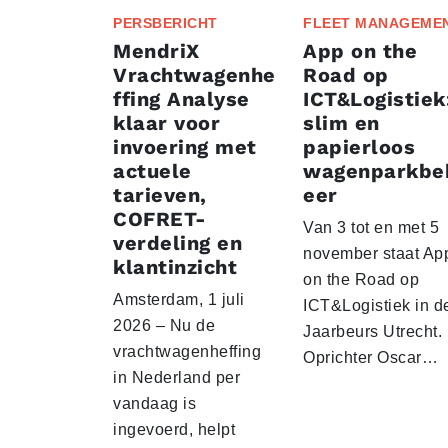
PERSBERICHT
FLEET MANAGEME
MendriX
App on the
Vrachtwagenhe
Road op
ffing Analyse
ICT&Logistiek
klaar voor
slim en
invoering met
papierloos
actuele
wagenparkbe
tarieven,
eer
COFRET-
Van 3 tot en met 5
verdeling en
november staat Ap
klantinzicht
on the Road op
Amsterdam, 1 juli
ICT&Logistiek in d
2026 – Nu de
Jaarbeurs Utrecht.
vrachtwagenheffing
Oprichter Oscar…
in Nederland per
vandaag is
ingevoerd, helpt