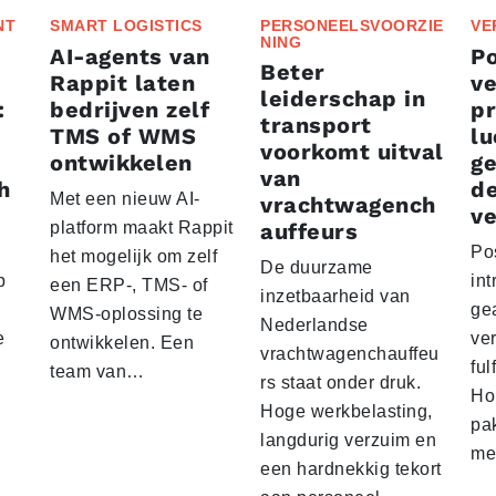
NT
SMART LOGISTICS
PERSONEELSVOORZIE
VE
NING
AI-agents van
P
Beter
Rappit laten
ve
leiderschap in
:
bedrijven zelf
p
transport
TMS of WMS
lu
voorkomt uitval
ontwikkelen
g
van
h
d
Met een nieuw AI-
vrachtwagench
ve
platform maakt Rappit
auffeurs
Po
het mogelijk om zelf
De duurzame
p
int
een ERP-, TMS- of
inzetbaarheid van
ge
WMS-oplossing te
Nederlandse
e
ver
ontwikkelen. Een
vrachtwagenchauffeu
ful
team van…
rs staat onder druk.
Ho
Hoge werkbelasting,
pa
langdurig verzuim en
me
een hardnekkig tekort