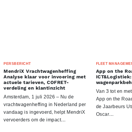
PERSBERICHT
FLEET MANAGEME
MendriX Vrachtwagenheffing
App on the Ro
Analyse klaar voor invoering met
ICT&Logistiek:
actuele tarieven, COFRET-
wagenparkbeh
verdeling en klantinzicht
Van 3 tot en me
Amsterdam, 1 juli 2026 – Nu de
App on the Road
vrachtwagenheffing in Nederland per
de Jaarbeurs Utr
vandaag is ingevoerd, helpt MendriX
Oscar…
vervoerders om de impact…