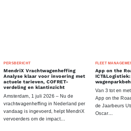
PERSBERICHT
FLEET MANAGEME
MendriX Vrachtwagenheffing
App on the Ro
Analyse klaar voor invoering met
ICT&Logistiek:
actuele tarieven, COFRET-
wagenparkbeh
verdeling en klantinzicht
Van 3 tot en me
Amsterdam, 1 juli 2026 – Nu de
App on the Road
vrachtwagenheffing in Nederland per
de Jaarbeurs Utr
vandaag is ingevoerd, helpt MendriX
Oscar…
vervoerders om de impact…