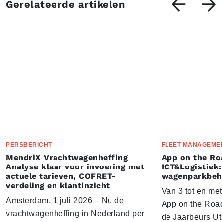
Gerelateerde artikelen
PERSBERICHT
FLEET MANAGEME
MendriX Vrachtwagenheffing
App on the Ro
Analyse klaar voor invoering met
ICT&Logistiek:
actuele tarieven, COFRET-
wagenparkbeh
verdeling en klantinzicht
Van 3 tot en me
Amsterdam, 1 juli 2026 – Nu de
App on the Road
vrachtwagenheffing in Nederland per
de Jaarbeurs Utr