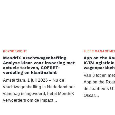
PERSBERICHT
FLEET MANAGEME
MendriX Vrachtwagenheffing
App on the Ro
Analyse klaar voor invoering met
ICT&Logistiek:
actuele tarieven, COFRET-
wagenparkbeh
verdeling en klantinzicht
Van 3 tot en me
Amsterdam, 1 juli 2026 – Nu de
App on the Road
vrachtwagenheffing in Nederland per
de Jaarbeurs Utr
vandaag is ingevoerd, helpt MendriX
Oscar…
vervoerders om de impact…