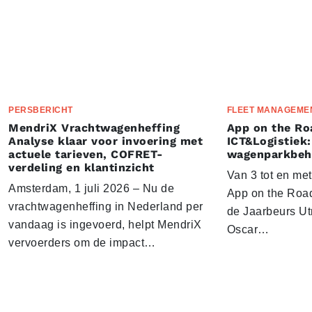
PERSBERICHT
FLEET MANAGEME
MendriX Vrachtwagenheffing
App on the Ro
Analyse klaar voor invoering met
ICT&Logistiek:
actuele tarieven, COFRET-
wagenparkbeh
verdeling en klantinzicht
Van 3 tot en me
Amsterdam, 1 juli 2026 – Nu de
App on the Road
vrachtwagenheffing in Nederland per
de Jaarbeurs Utr
vandaag is ingevoerd, helpt MendriX
Oscar…
vervoerders om de impact…