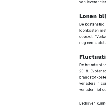
van leverancie
Lonen bli
De kostenstijg
loonkosten met
doorzet. “Verl
nog een laatst
Fluctuati
De brandstofpr
2018. Evofenede
brandstofkosten
verladers in c
verlader niet de
Bedrijven kunn