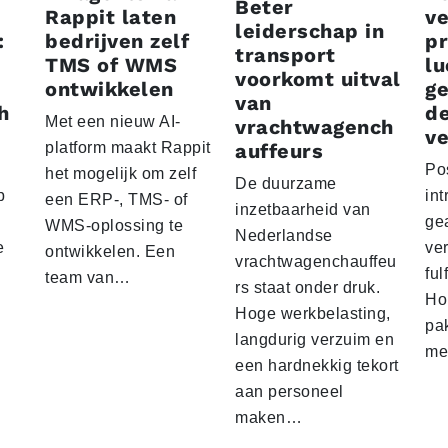
Beter
Rappit laten
ve
leiderschap in
:
bedrijven zelf
p
transport
TMS of WMS
lu
voorkomt uitval
ontwikkelen
g
van
h
d
Met een nieuw AI-
vrachtwagench
ve
platform maakt Rappit
auffeurs
Po
het mogelijk om zelf
De duurzame
p
int
een ERP-, TMS- of
inzetbaarheid van
ge
WMS-oplossing te
Nederlandse
e
ver
ontwikkelen. Een
vrachtwagenchauffeu
ful
team van…
rs staat onder druk.
Ho
Hoge werkbelasting,
pa
langdurig verzuim en
me
een hardnekkig tekort
aan personeel
maken…