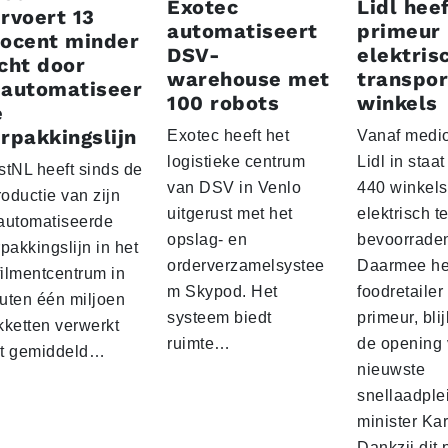
Exotec
Lidl heef
rvoert 13
automatiseert
primeur
rocent minder
DSV-
elektris
cht door
warehouse met
transpor
eautomatiseer
100 robots
winkels
e
rpakkingslijn
Exotec heeft het
Vanaf medio
logistieke centrum
Lidl in staa
stNL heeft sinds de
van DSV in Venlo
440 winkels
roductie van zijn
uitgerust met het
elektrisch t
automatiseerde
opslag- en
bevoorrade
pakkingslijn in het
orderverzamelsystee
Daarmee he
filmentcentrum in
m Skypod. Het
foodretailer
uten één miljoen
systeem biedt
primeur, blij
kketten verwerkt
ruimte…
de opening 
t gemiddeld…
nieuwste
snellaadple
minister Ka
Dankzij dit 