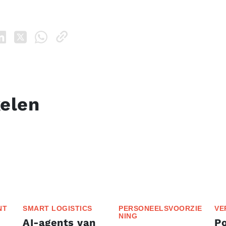
kelen
NT
SMART LOGISTICS
PERSONEELSVOORZIE
VE
NING
AI-agents van
P