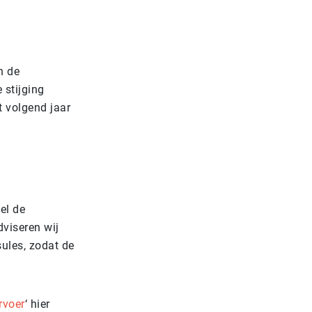
n de
 stijging
t volgend jaar
el de
dviseren wij
sules, zodat de
rvoer
‘ hier