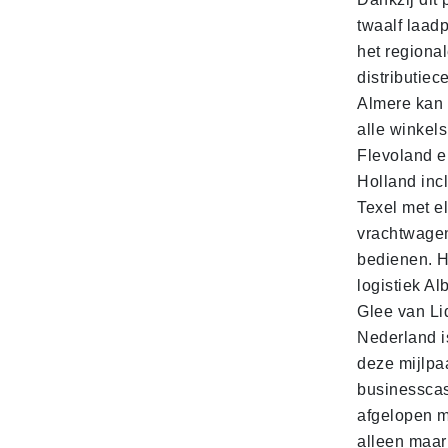
twaalf laadp
het regiona
distributiec
Almere kan 
alle winkels
Flevoland e
Holland incl
Texel met e
vrachtwage
bedienen. 
logistiek Al
Glee van Li
Nederland is
deze mijlpa
businesscas
afgelopen 
alleen maar