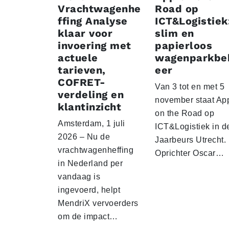
Vrachtwagenhe
Road op
ffing Analyse
ICT&Logistiek
klaar voor
slim en
invoering met
papierloos
actuele
wagenparkbe
tarieven,
eer
COFRET-
Van 3 tot en met 5
verdeling en
november staat Ap
klantinzicht
on the Road op
Amsterdam, 1 juli
ICT&Logistiek in d
2026 – Nu de
Jaarbeurs Utrecht.
vrachtwagenheffing
Oprichter Oscar…
in Nederland per
vandaag is
ingevoerd, helpt
MendriX vervoerders
om de impact…