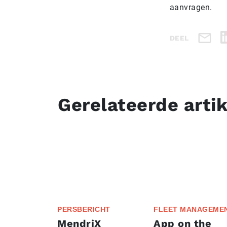
aanvragen.
DEEL
Gerelateerde arti
PERSBERICHT
FLEET MANAGEME
MendriX
App on the