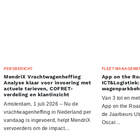
PERSBERICHT
FLEET MANAGEME
MendriX Vrachtwagenheffing
App on the Ro
Analyse klaar voor invoering met
ICT&Logistiek:
actuele tarieven, COFRET-
wagenparkbeh
verdeling en klantinzicht
Van 3 tot en me
Amsterdam, 1 juli 2026 – Nu de
App on the Road
vrachtwagenheffing in Nederland per
de Jaarbeurs Utr
vandaag is ingevoerd, helpt MendriX
Oscar…
vervoerders om de impact…