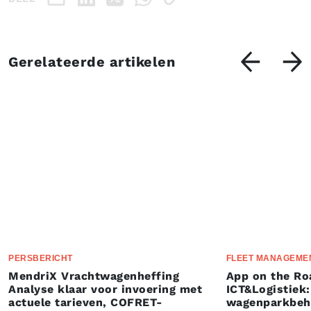
Gerelateerde artikelen
PERSBERICHT
FLEET MANAGEME
MendriX Vrachtwagenheffing
App on the Ro
Analyse klaar voor invoering met
ICT&Logistiek:
actuele tarieven, COFRET-
wagenparkbeh