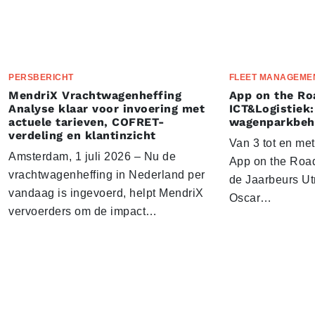
PERSBERICHT
FLEET MANAGEME
MendriX Vrachtwagenheffing
App on the Ro
Analyse klaar voor invoering met
ICT&Logistiek:
actuele tarieven, COFRET-
wagenparkbeh
verdeling en klantinzicht
Van 3 tot en me
Amsterdam, 1 juli 2026 – Nu de
App on the Road
vrachtwagenheffing in Nederland per
de Jaarbeurs Utr
vandaag is ingevoerd, helpt MendriX
Oscar…
vervoerders om de impact…