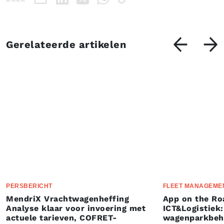
Gerelateerde artikelen
PERSBERICHT
FLEET MANAGEME
MendriX Vrachtwagenheffing
App on the Ro
Analyse klaar voor invoering met
ICT&Logistiek:
actuele tarieven, COFRET-
wagenparkbeh