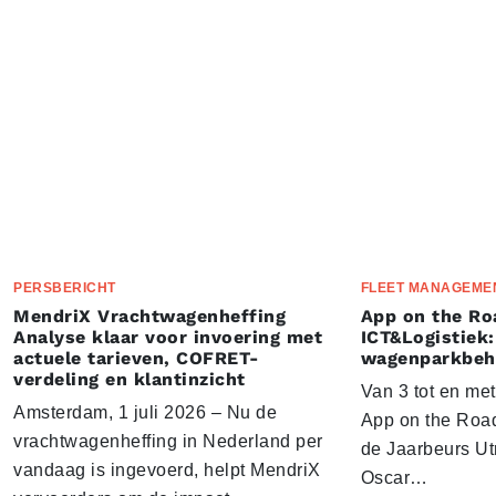
PERSBERICHT
FLEET MANAGEME
MendriX Vrachtwagenheffing
App on the Ro
Analyse klaar voor invoering met
ICT&Logistiek:
actuele tarieven, COFRET-
wagenparkbeh
verdeling en klantinzicht
Van 3 tot en me
Amsterdam, 1 juli 2026 – Nu de
App on the Road
vrachtwagenheffing in Nederland per
de Jaarbeurs Utr
vandaag is ingevoerd, helpt MendriX
Oscar…