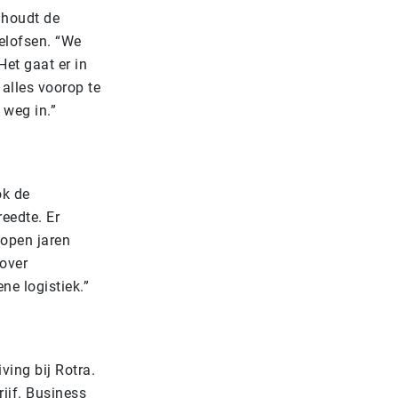
 houdt de
oelofsen. “We
Het gaat er in
alles voorop te
 weg in.”
ok de
reedte. Er
open jaren
over
ne logistiek.”
ving bij Rotra.
rijf. Business