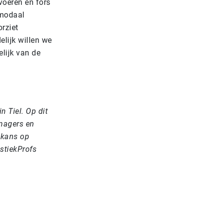
voeren en fors
imodaal
rziet
elijk willen we
elijk van de
n Tiel. Op dit
anagers en
 kans op
istiekProfs