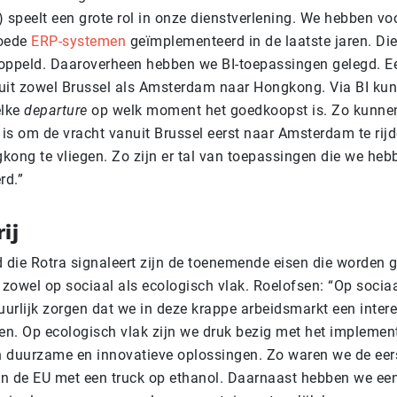
I) speelt een grote rol in onze dienstverlening. We hebben voo
goede
ERP-systemen
geïmplementeerd in de laatste jaren. Di
oppeld. Daaroverheen hebben we BI-toepassingen gelegd. E
uit zowel Brussel als Amsterdam naar Hongkong. Via BI kun
elke
departure
op welk moment het goedkoopst is. Zo kunnen
 is om de vracht vanuit Brussel eerst naar Amsterdam te rij
kong te vliegen. Zo zijn er tal van toepassingen die we heb
rd.”
ij
d die Rotra signaleert zijn de toenemende eisen die worden 
zowel op sociaal als ecologisch vlak. Roelofsen: “Op socia
urlijk zorgen dat we in deze krappe arbeidsmarkt een inter
ven. Op ecologisch vlak zijn we druk bezig met het implemen
 duurzame en innovatieve oplossingen. Zo waren we de eer
 in de EU met een truck op ethanol. Daarnaast hebben we ee