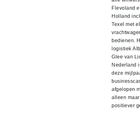
Flevoland e
Holland incl
Texel met e
vrachtwage
bedienen. 
logistiek Al
Glee van Li
Nederland is
deze mijlpa
businesscas
afgelopen 
alleen maar
positiever 