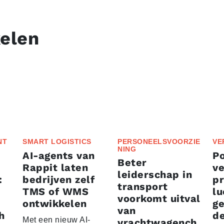
kelen
NT
SMART LOGISTICS
PERSONEELSVOORZIE
VE
NING
AI-agents van
P
Beter
Rappit laten
ve
leiderschap in
:
bedrijven zelf
p
transport
TMS of WMS
lu
voorkomt uitval
ontwikkelen
g
van
h
d
Met een nieuw AI-
vrachtwagench