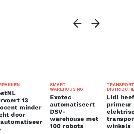
RPAKKEN
SMART
TRANSPORT
WAREHOUSING
DISTRIBUTI
ostNL
Exotec
Lidl heef
rvoert 13
automatiseert
primeur
rocent minder
DSV-
elektris
cht door
warehouse met
transpor
eautomatiseer
100 robots
winkels
e