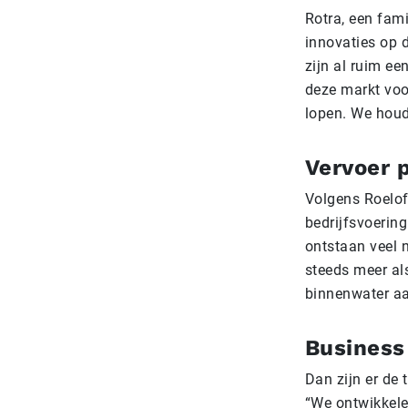
Rotra, een fam
innovaties op 
zijn al ruim een
deze markt voo
lopen. We houd
Vervoer 
Volgens Roelof
bedrijfsvoering
ontstaan veel 
steeds meer a
binnenwater aa
Business 
Dan zijn er de 
“We ontwikkelen