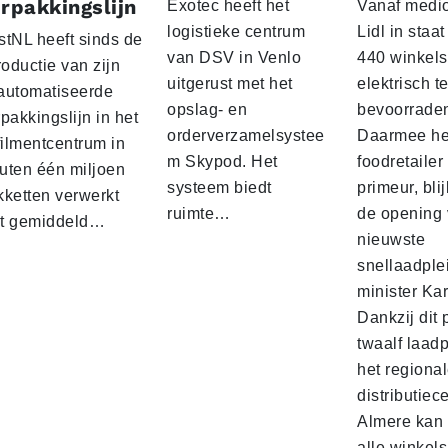
rpakkingslijn
Exotec heeft het
Vanaf medio
logistieke centrum
Lidl in staa
stNL heeft sinds de
van DSV in Venlo
440 winkels
roductie van zijn
uitgerust met het
elektrisch t
automatiseerde
opslag- en
bevoorrade
pakkingslijn in het
orderverzamelsystee
Daarmee he
filmentcentrum in
m Skypod. Het
foodretailer
uten één miljoen
systeem biedt
primeur, blij
kketten verwerkt
ruimte…
de opening 
t gemiddeld…
nieuwste
snellaadple
minister Ka
Dankzij dit 
twaalf laadp
het regiona
distributiec
Almere kan 
alle winkels