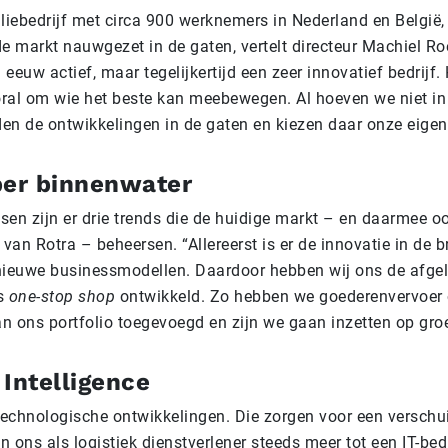
iliebedrijf met circa 900 werknemers in Nederland en België,
de markt nauwgezet in de gaten, vertelt directeur Machiel R
 eeuw actief, maar tegelijkertijd een zeer innovatief bedrijf. 
ral om wie het beste kan meebewegen. Al hoeven we niet in 
en de ontwikkelingen in de gaten en kiezen daar onze eigen
per binnenwater
sen zijn er drie trends die de huidige markt – en daarmee o
 van Rotra – beheersen. “Allereerst is er de innovatie in de b
nieuwe businessmodellen. Daardoor hebben wij ons de afgel
ls
one-stop shop
ontwikkeld. Zo hebben we goederenvervoer 
n ons portfolio toegevoegd en zijn we gaan inzetten op groe
Intelligence
technologische ontwikkelingen. Die zorgen voor een verschui
 ons als logistiek dienstverlener steeds meer tot een IT-bed