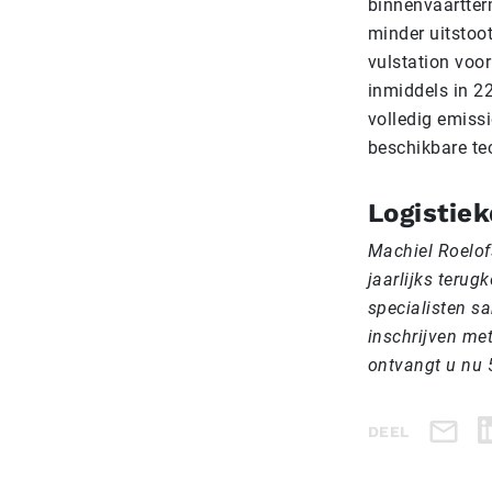
binnenvaartter
minder uitstoo
vulstation voo
inmiddels in 22
volledig emissi
beschikbare te
Logistie
Machiel Roelofs
jaarlijks teru
specialisten s
inschrijven met
ontvangt u nu 
DEEL