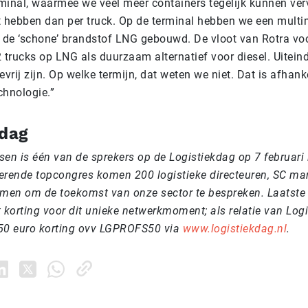
minal, waarmee we veel meer containers tegelijk kunnen ver
t hebben dan per truck. Op de terminal hebben we een mult
r de ‘schone’ brandstof LNG gebouwd. De vloot van Rotra voo
 trucks op LNG als duurzaam alternatief voor diesel. Uiteind
evrij zijn. Op welke termijn, dat weten we niet. Dat is afhank
chnologie.”
kdag
en is één van de sprekers op de Logistiekdag op 7 februari i
gkerende topcongres komen 200 logistieke directeuren, SC m
amen om de toekomst van onze sector te bespreken. Laatste
 korting voor dit unieke netwerkmoment; als relatie van Log
50 euro korting ovv LGPROFS50 via
www.logistiekdag.nl
.