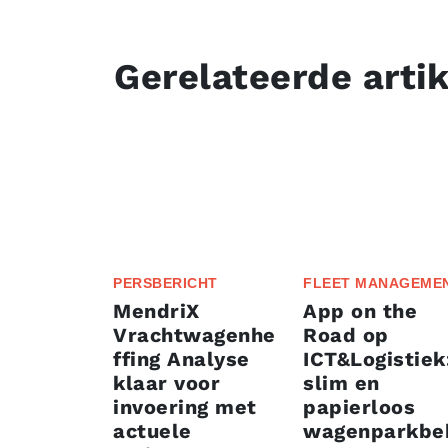
Gerelateerde arti
PERSBERICHT
FLEET MANAGEME
MendriX
App on the
Vrachtwagenhe
Road op
ffing Analyse
ICT&Logistiek
klaar voor
slim en
invoering met
papierloos
actuele
wagenparkbe