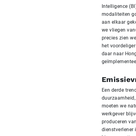
Intelligence (B
modaliteiten 
aan elkaar gek
we vliegen van
precies zien w
het voordeliger
daar naar Hong
geïmplementee
Emissievr
Een derde tren
duurzaamheid, 
moeten we natu
werkgever blij
produceren van
dienstverlener