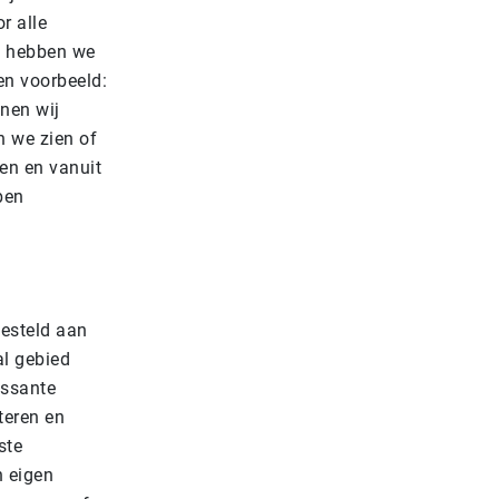
r alle
e hebben we
en voorbeeld:
nen wij
 we zien of
den en vanuit
ben
gesteld aan
al gebied
essante
teren en
ste
n eigen