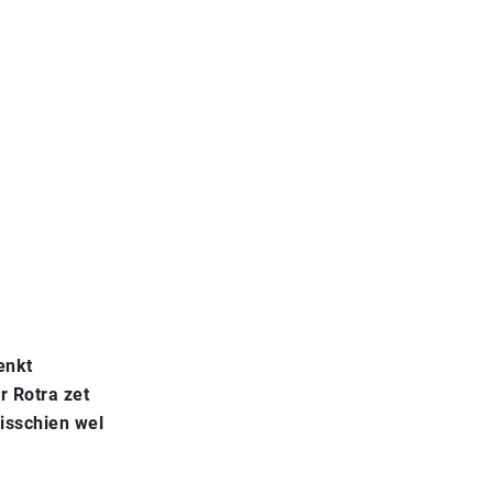
enkt
r Rotra zet
misschien wel