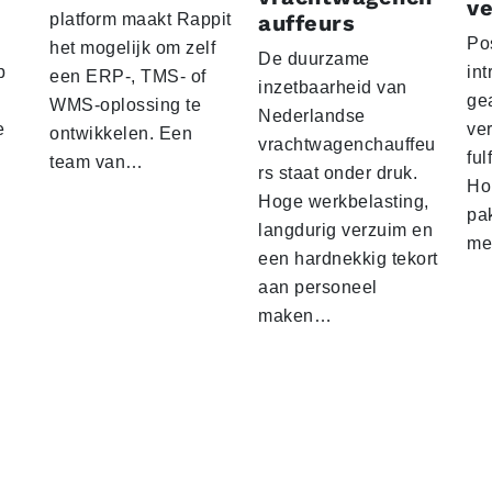
ve
platform maakt Rappit
auffeurs
Po
het mogelijk om zelf
De duurzame
p
int
een ERP-, TMS- of
inzetbaarheid van
ge
WMS-oplossing te
Nederlandse
e
ver
ontwikkelen. Een
vrachtwagenchauffeu
ful
team van…
rs staat onder druk.
Ho
Hoge werkbelasting,
pa
langdurig verzuim en
me
een hardnekkig tekort
aan personeel
maken…