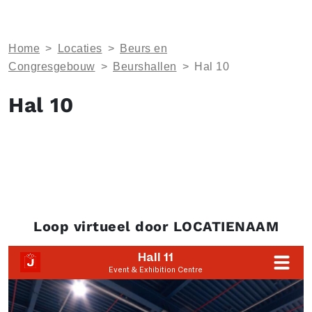
Home
>
Locaties
>
Beurs en
Congresgebouw
>
Beurshallen
>
Hal 10
Hal 10
Loop virtueel door LOCATIENAAM