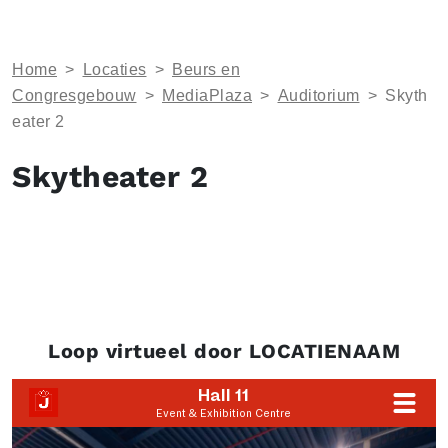
Home
>
Locaties
>
Beurs en
Congresgebouw
>
MediaPlaza
>
Auditorium
>
Skyth
eater 2
Skytheater 2
Loop virtueel door LOCATIENAAM