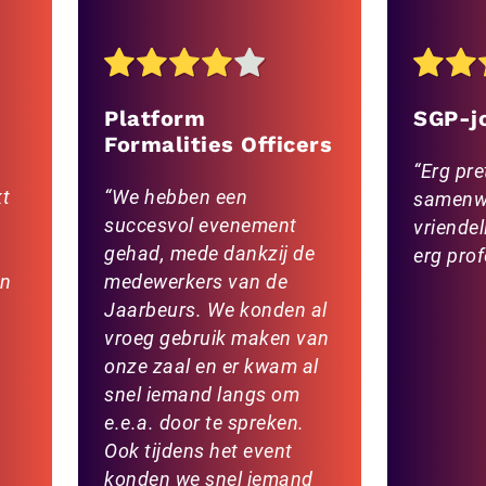
Platform
SGP-j
Formalities Officers
Erg pre
kt
We hebben een
samenw
succesvol evenement
vriende
gehad, mede dankzij de
erg prof
en
medewerkers van de
Jaarbeurs. We konden al
vroeg gebruik maken van
onze zaal en er kwam al
snel iemand langs om
e.e.a. door te spreken.
Ook tijdens het event
konden we snel iemand