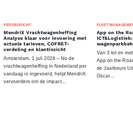
PERSBERICHT
FLEET MANAGEME
MendriX Vrachtwagenheffing
App on the Ro
Analyse klaar voor invoering met
ICT&Logistiek:
actuele tarieven, COFRET-
wagenparkbeh
verdeling en klantinzicht
Van 3 tot en me
Amsterdam, 1 juli 2026 – Nu de
App on the Road
vrachtwagenheffing in Nederland per
de Jaarbeurs Utr
vandaag is ingevoerd, helpt MendriX
Oscar…
vervoerders om de impact…